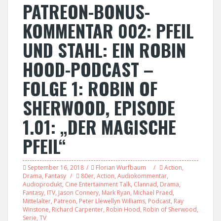
PATREON-BONUS-
KOMMENTAR 002: PFEIL
UND STAHL: EIN ROBIN
HOOD-PODCAST –
FOLGE 1: ROBIN OF
SHERWOOD, EPISODE
1.01: „DER MAGISCHE
PFEIL“
September 16, 2018
Florian Wurfbaum
Action
,
Drama
,
Fantasy
80er
,
Action
,
Audiokommentar
,
Audioprodukt
,
Cine Entertainment Talk
,
Clannad
,
Drama
,
Fantasy
,
ITV
,
Jason Connery
,
Mark Ryan
,
Michael Praed
,
Mittelalter
,
Patreon
,
Peter Llewellyn Williams
,
Podcast
,
Ray
Winstone
,
Richard Carpenter
,
Robin Hood
,
Robin of Sherwood
,
Serie
,
TV