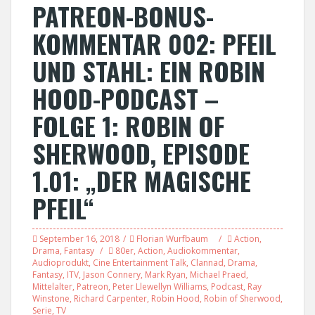
PATREON-BONUS-
KOMMENTAR 002: PFEIL
UND STAHL: EIN ROBIN
HOOD-PODCAST –
FOLGE 1: ROBIN OF
SHERWOOD, EPISODE
1.01: „DER MAGISCHE
PFEIL“
September 16, 2018
Florian Wurfbaum
Action
,
Drama
,
Fantasy
80er
,
Action
,
Audiokommentar
,
Audioprodukt
,
Cine Entertainment Talk
,
Clannad
,
Drama
,
Fantasy
,
ITV
,
Jason Connery
,
Mark Ryan
,
Michael Praed
,
Mittelalter
,
Patreon
,
Peter Llewellyn Williams
,
Podcast
,
Ray
Winstone
,
Richard Carpenter
,
Robin Hood
,
Robin of Sherwood
,
Serie
,
TV