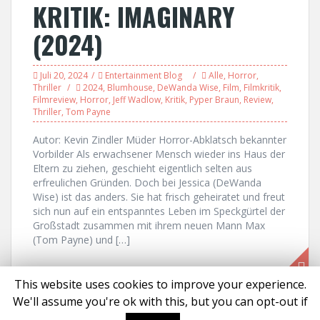
KRITIK: IMAGINARY
(2024)
Juli 20, 2024
Entertainment Blog
Alle
,
Horror
,
Thriller
2024
,
Blumhouse
,
DeWanda Wise
,
Film
,
Filmkritik
,
Filmreview
,
Horror
,
Jeff Wadlow
,
Kritik
,
Pyper Braun
,
Review
,
Thriller
,
Tom Payne
Autor: Kevin Zindler Müder Horror-Abklatsch bekannter
Vorbilder Als erwachsener Mensch wieder ins Haus der
Eltern zu ziehen, geschieht eigentlich selten aus
erfreulichen Gründen. Doch bei Jessica (DeWanda
Wise) ist das anders. Sie hat frisch geheiratet und freut
sich nun auf ein entspanntes Leben im Speckgürtel der
Großstadt zusammen mit ihrem neuen Mann Max
(Tom Payne) und […]
This website uses cookies to improve your experience.
We'll assume you're ok with this, but you can opt-out if
Proudly powered by WordPress
|
Theme:
Solon
by aThemes