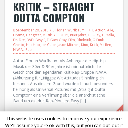
KRITIK – STRAIGHT
OUTTA COMPTON
September 20, 2015
Florian Wurfbaum
Action
,
Alle
,
Drama
,
Gangster
,
Musik
2015
,
80er Jahre
,
Blu-Ray
,
DJ Yella
,
Dr. Dre
,
DVD
,
Easy E
,
F. Gary Gray
,
Film
,
Filmkritik
,
G-Funk
,
Ghetto
,
Hip-Hop
,
Ice Cube
,
Jason Mitchell
,
Kino
,
Kritik
,
Mc Ren
,
N.W.A.
,
Rap
Autor: Florian Wurfbaum Als Anhänger der Hip-Hip
Musik der 80er & 90er Jahre ist mir natürlich die
Geschichte der legendären Kult-Rap-Gruppe N.W.A.
(Abkürzung für „Niggaz Wit Attitudes“) hinlänglich
bekannt. Aus diesem Grund wurde ich auch besonders
hellhörig als Universal Pictures mit „Straight Outta
Compton“ eine Verfilmung über die anarchistische
Band um die drei Rap-Pioniere Easy […]
This website uses cookies to improve your experience.
We'll assume you're ok with this, but you can opt-out if