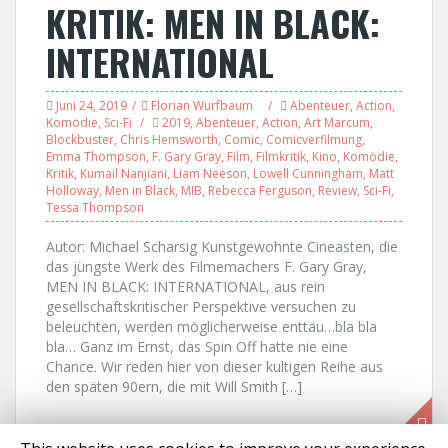
KRITIK: MEN IN BLACK:
INTERNATIONAL
Juni 24, 2019
Florian Wurfbaum
Abenteuer
,
Action
,
Komödie
,
Sci-Fi
2019
,
Abenteuer
,
Action
,
Art Marcum
,
Blockbuster
,
Chris Hemsworth
,
Comic
,
Comicverfilmung
,
Emma Thompson
,
F. Gary Gray
,
Film
,
Filmkritik
,
Kino
,
Komödie
,
Kritik
,
Kumail Nanjiani
,
Liam Neeson
,
Lowell Cunningham
,
Matt
Holloway
,
Men in Black
,
MIB
,
Rebecca Ferguson
,
Review
,
Sci-Fi
,
Tessa Thompson
Autor: Michael Scharsig Kunstgewohnte Cineasten, die
das jüngste Werk des Filmemachers F. Gary Gray,
MEN IN BLACK: INTERNATIONAL, aus rein
gesellschaftskritischer Perspektive versuchen zu
beleuchten, werden möglicherweise enttäu…bla bla
bla… Ganz im Ernst, das Spin Off hatte nie eine
Chance. Wir reden hier von dieser kultigen Reihe aus
den späten 90ern, die mit Will Smith […]