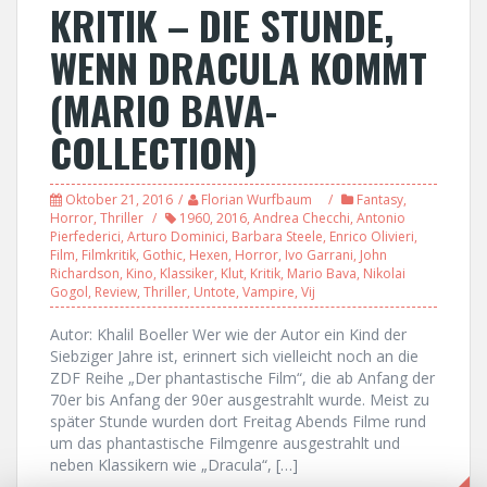
KRITIK – DIE STUNDE,
WENN DRACULA KOMMT
(MARIO BAVA-
COLLECTION)
Oktober 21, 2016
Florian Wurfbaum
Fantasy
,
Horror
,
Thriller
1960
,
2016
,
Andrea Checchi
,
Antonio
Pierfederici
,
Arturo Dominici
,
Barbara Steele
,
Enrico Olivieri
,
Film
,
Filmkritik
,
Gothic
,
Hexen
,
Horror
,
Ivo Garrani
,
John
Richardson
,
Kino
,
Klassiker
,
Klut
,
Kritik
,
Mario Bava
,
Nikolai
Gogol
,
Review
,
Thriller
,
Untote
,
Vampire
,
Vij
Autor: Khalil Boeller Wer wie der Autor ein Kind der
Siebziger Jahre ist, erinnert sich vielleicht noch an die
ZDF Reihe „Der phantastische Film“, die ab Anfang der
70er bis Anfang der 90er ausgestrahlt wurde. Meist zu
später Stunde wurden dort Freitag Abends Filme rund
um das phantastische Filmgenre ausgestrahlt und
neben Klassikern wie „Dracula“, […]