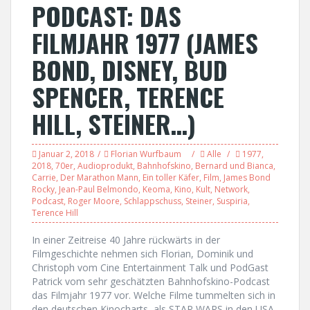
PODCAST: DAS
FILMJAHR 1977 (JAMES
BOND, DISNEY, BUD
SPENCER, TERENCE
HILL, STEINER…)
Januar 2, 2018
Florian Wurfbaum
Alle
1977
,
2018
,
70er
,
Audioprodukt
,
Bahnhofskino
,
Bernard und Bianca
,
Carrie
,
Der Marathon Mann
,
Ein toller Käfer
,
Film
,
James Bond
Rocky
,
Jean-Paul Belmondo
,
Keoma
,
Kino
,
Kult
,
Network
,
Podcast
,
Roger Moore
,
Schlappschuss
,
Steiner
,
Suspiria
,
Terence Hill
In einer Zeitreise 40 Jahre rückwärts in der
Filmgeschichte nehmen sich Florian, Dominik und
Christoph vom Cine Entertainment Talk und PodGast
Patrick vom sehr geschätzten Bahnhofskino-Podcast
das Filmjahr 1977 vor. Welche Filme tummelten sich in
den deutschen Kinocharts, als STAR WARS in den USA