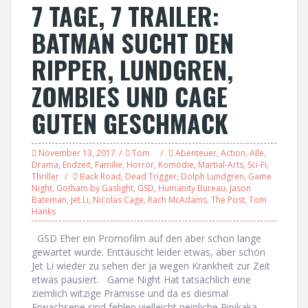
7 TAGE, 7 TRAILER:
BATMAN SUCHT DEN
RIPPER, LUNDGREN,
ZOMBIES UND CAGE
GUTEN GESCHMACK
November 13, 2017
Tom
Abenteuer
,
Action
,
Alle
,
Drama
,
Endzeit
,
Familie
,
Horror
,
Komödie
,
Martial-Arts
,
Sci-Fi
,
Thriller
Back Road
,
Dead Trigger
,
Dolph Lundgren
,
Game
Night
,
Gotham by Gaslight
,
GSD
,
Humanity Bureau
,
Jason
Bateman
,
Jet Li
,
Nicolas Cage
,
Rach McAdams
,
The Post
,
Tom
Hanks
GSD Eher ein Promofilm auf den aber schon lange
gewartet wurde. Enttäuscht leider etwas, aber schön
Jet Li wieder zu sehen der ja wegen Krankheit zur Zeit
etwas pausiert. Game Night Hat tatsächlich eine
ziemlich witzige Prämisse und da es diesmal
Erwachsene sind fehlen vielleicht peinliche Pipikaka-