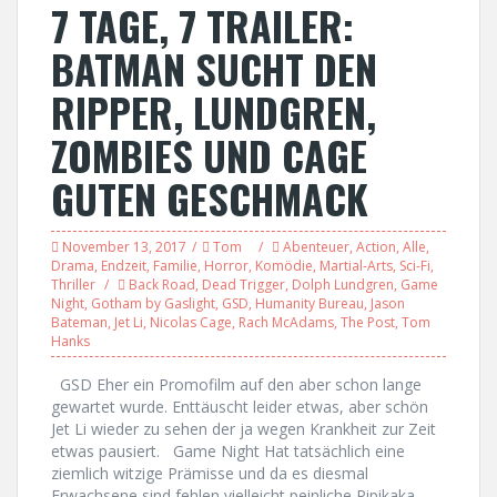
7 TAGE, 7 TRAILER:
BATMAN SUCHT DEN
RIPPER, LUNDGREN,
ZOMBIES UND CAGE
GUTEN GESCHMACK
November 13, 2017
Tom
Abenteuer
,
Action
,
Alle
,
Drama
,
Endzeit
,
Familie
,
Horror
,
Komödie
,
Martial-Arts
,
Sci-Fi
,
Thriller
Back Road
,
Dead Trigger
,
Dolph Lundgren
,
Game
Night
,
Gotham by Gaslight
,
GSD
,
Humanity Bureau
,
Jason
Bateman
,
Jet Li
,
Nicolas Cage
,
Rach McAdams
,
The Post
,
Tom
Hanks
GSD Eher ein Promofilm auf den aber schon lange
gewartet wurde. Enttäuscht leider etwas, aber schön
Jet Li wieder zu sehen der ja wegen Krankheit zur Zeit
etwas pausiert. Game Night Hat tatsächlich eine
ziemlich witzige Prämisse und da es diesmal
Erwachsene sind fehlen vielleicht peinliche Pipikaka-