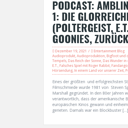
PODCAST: AMBLIN
1: DIE GLORREICH
(POLTERGEIST, E.T
GOONIES, ZURÜCK 
Dezember 19, 2021
Entertainment Blog
Audioprodukt
,
Audioproduktion
,
Bigfoot und 
Tempels
,
Das Reich der Sonne
,
Das Wunder in d
E.T.
,
Falsches Spiel mit Roger Rabbit
,
Fandango
Hörsendung
,
In einem Land vor unserer Zeit
,
P
Eines der größten und erfolgreichsten
Filmschmiede wurde 1981 von Steven Sp
Marshall gegründet. In den 80er Jahren 
verantwortlich, dass der amerikanische 
europäischen Kinos gewann und einheimis
gerieten. Damals war ein Blockbuster […