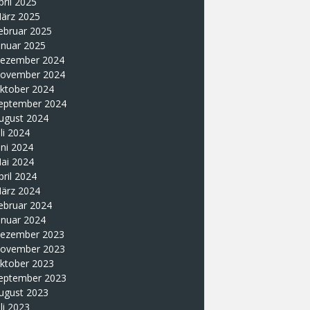
pril 2025
ärz 2025
ebruar 2025
anuar 2025
ezember 2024
ovember 2024
ktober 2024
eptember 2024
ugust 2024
uli 2024
uni 2024
ai 2024
pril 2024
ärz 2024
ebruar 2024
anuar 2024
ezember 2023
ovember 2023
ktober 2023
eptember 2023
ugust 2023
uli 2023