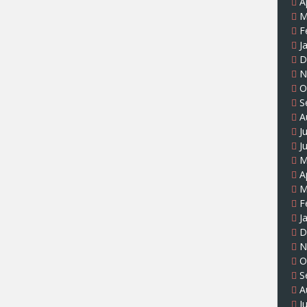
A
M
F
J
D
N
O
S
A
J
J
M
A
M
F
J
D
N
O
S
A
J