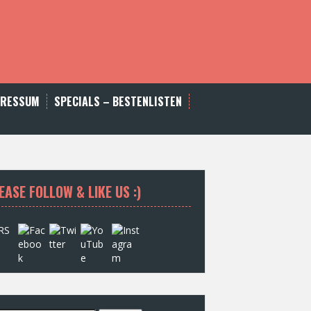
PRESSUM
SPECIALS – BESTENLISTEN
EASE FOLLOW & LIKE US :)