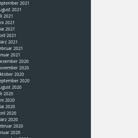
eptember 2021
ugust 2021
uli 2021
uni 2021
ai 2021
pril 2021
ärz 2021
ebruar 2021
anuar 2021
ezember 2020
ovember 2020
ktober 2020
eptember 2020
ugust 2020
uli 2020
uni 2020
ai 2020
pril 2020
ärz 2020
ebruar 2020
anuar 2020