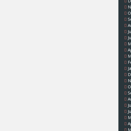
D
N
O
S
A
J
J
M
A
M
F
J
D
N
O
S
A
J
J
M
A
M