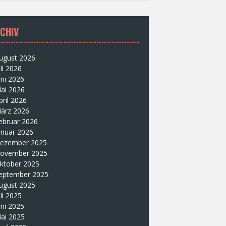
CHIV
ugust 2026
uli 2026
uni 2026
ai 2026
pril 2026
ärz 2026
ebruar 2026
anuar 2026
ezember 2025
ovember 2025
ktober 2025
eptember 2025
ugust 2025
uli 2025
uni 2025
ai 2025