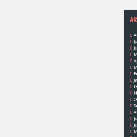
AR
A
J
J
M
A
M
F
J
D
N
O
S
A
J
J
M