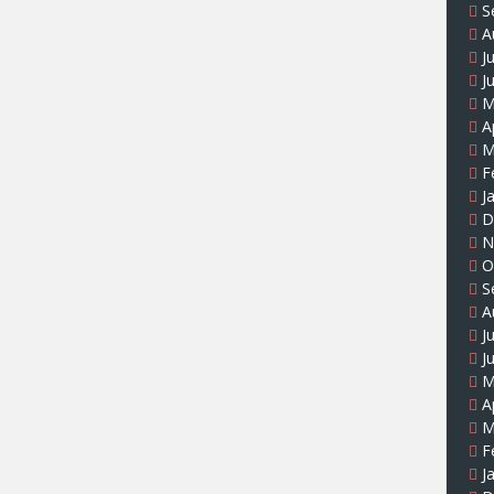
S
A
J
J
M
A
M
F
J
D
N
O
S
A
J
J
M
A
M
F
J