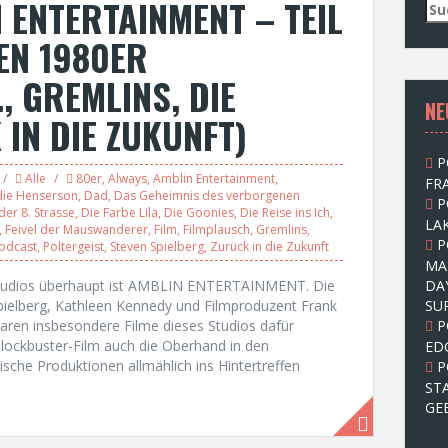
 ENTERTAINMENT – TEIL
S
u
EN 1980ER
c
h
., GREMLINS, DIE
e
NE
n
IN DIE ZUKUNFT)
n
a
P
c
Alle
80er
,
Always
,
Amblin Entertainment
,
FRA
h
die Henserson
,
Dad
,
Das Geheimnis des verborgenen
P
:
er 8. Strasse
,
Die Farbe Lila
,
Die Goonies
,
Die Reise ins Ich
,
LAK
,
Feivel der Mauswanderer
,
Film
,
Filmplausch
,
Gremlins
,
P
odcast
,
Poltergeist
,
Steven Spielberg
,
Zurück in die Zukunft
MA
 Studios überhaupt ist AMBLIN ENTERTAINMENT. Die
DA
ielberg, Kathleen Kennedy und Filmproduzent Frank
SU
waren insbesondere Filme dieses Studios dafür
P
Blockbuster-Film auch die Oberhand in den
ED
che Produktionen allmählich ins Hintertreffen
P
]
ST
GE