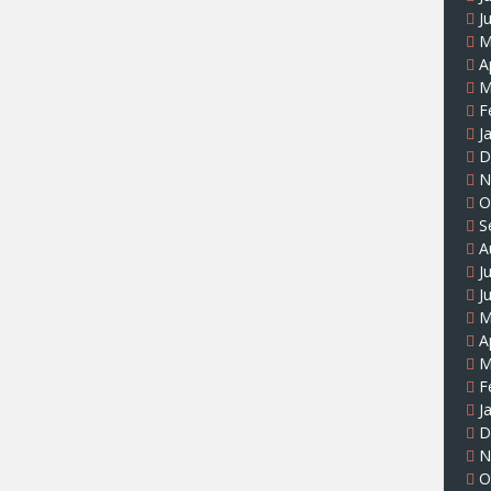
J
M
A
M
F
J
D
N
O
S
A
J
J
M
A
M
F
J
D
N
O