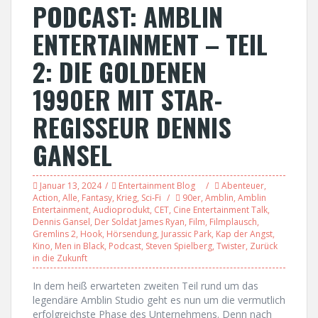
PODCAST: AMBLIN
ENTERTAINMENT – TEIL
2: DIE GOLDENEN
1990ER MIT STAR-
REGISSEUR DENNIS
GANSEL
Januar 13, 2024
Entertainment Blog
Abenteuer
,
Action
,
Alle
,
Fantasy
,
Krieg
,
Sci-Fi
90er
,
Amblin
,
Amblin
Entertainment
,
Audioprodukt
,
CET
,
Cine Entertainment Talk
,
Dennis Gansel
,
Der Soldat James Ryan
,
Film
,
Filmplausch
,
Gremlins 2
,
Hook
,
Hörsendung
,
Jurassic Park
,
Kap der Angst
,
Kino
,
Men in Black
,
Podcast
,
Steven Spielberg
,
Twister
,
Zurück
in die Zukunft
In dem heiß erwarteten zweiten Teil rund um das
legendäre Amblin Studio geht es nun um die vermutlich
erfolgreichste Phase des Unternehmens. Denn nach