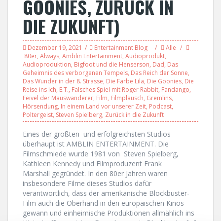
GOONIES, ZURÜCK IN
DIE ZUKUNFT)
Dezember 19, 2021
Entertainment Blog
Alle
80er
,
Always
,
Amblin Entertainment
,
Audioprodukt
,
Audioproduktion
,
Bigfoot und die Henserson
,
Dad
,
Das
Geheimnis des verborgenen Tempels
,
Das Reich der Sonne
,
Das Wunder in der 8. Strasse
,
Die Farbe Lila
,
Die Goonies
,
Die
Reise ins Ich
,
E.T.
,
Falsches Spiel mit Roger Rabbit
,
Fandango
,
Feivel der Mauswanderer
,
Film
,
Filmplausch
,
Gremlins
,
Hörsendung
,
In einem Land vor unserer Zeit
,
Podcast
,
Poltergeist
,
Steven Spielberg
,
Zurück in die Zukunft
Eines der größten und erfolgreichsten Studios
überhaupt ist AMBLIN ENTERTAINMENT. Die
Filmschmiede wurde 1981 von Steven Spielberg,
Kathleen Kennedy und Filmproduzent Frank
Marshall gegründet. In den 80er Jahren waren
insbesondere Filme dieses Studios dafür
verantwortlich, dass der amerikanische Blockbuster-
Film auch die Oberhand in den europäischen Kinos
gewann und einheimische Produktionen allmählich ins