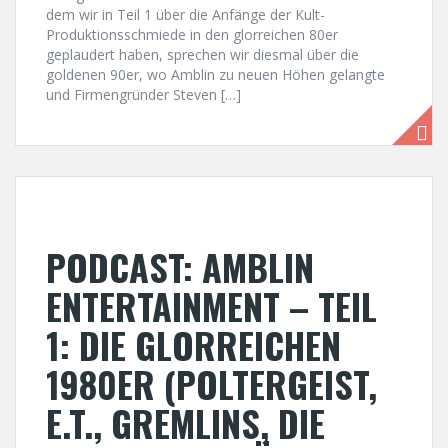
dem wir in Teil 1 über die Anfänge der Kult-
Produktionsschmiede in den glorreichen 80er
geplaudert haben, sprechen wir diesmal über die
goldenen 90er, wo Amblin zu neuen Höhen gelangte
und Firmengründer Steven […]
PODCAST: AMBLIN
ENTERTAINMENT – TEIL
1: DIE GLORREICHEN
1980ER (POLTERGEIST,
E.T., GREMLINS, DIE