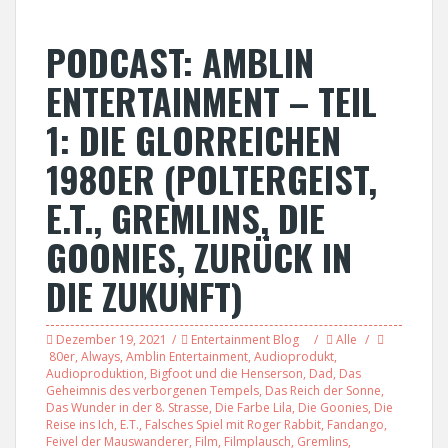
PODCAST: AMBLIN
ENTERTAINMENT – TEIL
1: DIE GLORREICHEN
1980ER (POLTERGEIST,
E.T., GREMLINS, DIE
GOONIES, ZURÜCK IN
DIE ZUKUNFT)
Dezember 19, 2021
Entertainment Blog
Alle
80er
,
Always
,
Amblin Entertainment
,
Audioprodukt
,
Audioproduktion
,
Bigfoot und die Henserson
,
Dad
,
Das
Geheimnis des verborgenen Tempels
,
Das Reich der Sonne
,
Das Wunder in der 8. Strasse
,
Die Farbe Lila
,
Die Goonies
,
Die
Reise ins Ich
,
E.T.
,
Falsches Spiel mit Roger Rabbit
,
Fandango
,
Feivel der Mauswanderer
,
Film
,
Filmplausch
,
Gremlins
,