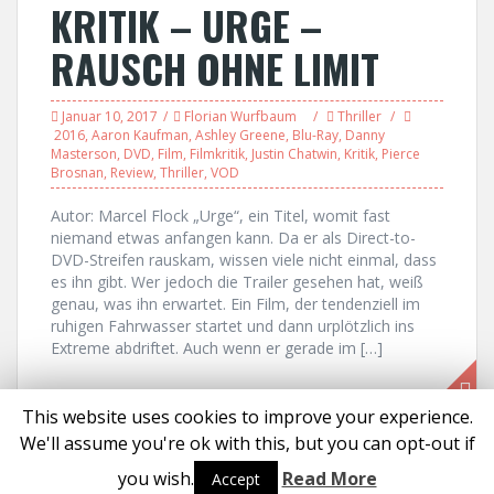
KRITIK – URGE –
RAUSCH OHNE LIMIT
Januar 10, 2017
Florian Wurfbaum
Thriller
2016
,
Aaron Kaufman
,
Ashley Greene
,
Blu-Ray
,
Danny
Masterson
,
DVD
,
Film
,
Filmkritik
,
Justin Chatwin
,
Kritik
,
Pierce
Brosnan
,
Review
,
Thriller
,
VOD
Autor: Marcel Flock „Urge“, ein Titel, womit fast
niemand etwas anfangen kann. Da er als Direct-to-
DVD-Streifen rauskam, wissen viele nicht einmal, dass
es ihn gibt. Wer jedoch die Trailer gesehen hat, weiß
genau, was ihn erwartet. Ein Film, der tendenziell im
ruhigen Fahrwasser startet und dann urplötzlich ins
Extreme abdriftet. Auch wenn er gerade im […]
This website uses cookies to improve your experience.
We'll assume you're ok with this, but you can opt-out if
Proudly powered by WordPress
|
Theme:
Solon
by aThemes
you wish.
Read More
Accept