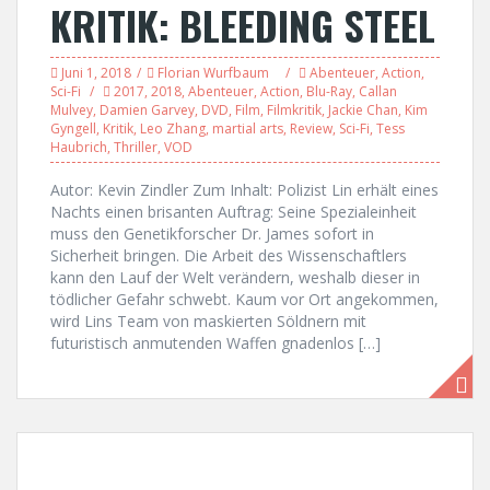
KRITIK: BLEEDING STEEL
Juni 1, 2018
Florian Wurfbaum
Abenteuer
,
Action
,
Sci-Fi
2017
,
2018
,
Abenteuer
,
Action
,
Blu-Ray
,
Callan
Mulvey
,
Damien Garvey
,
DVD
,
Film
,
Filmkritik
,
Jackie Chan
,
Kim
Gyngell
,
Kritik
,
Leo Zhang
,
martial arts
,
Review
,
Sci-Fi
,
Tess
Haubrich
,
Thriller
,
VOD
Autor: Kevin Zindler Zum Inhalt: Polizist Lin erhält eines
Nachts einen brisanten Auftrag: Seine Spezialeinheit
muss den Genetikforscher Dr. James sofort in
Sicherheit bringen. Die Arbeit des Wissenschaftlers
kann den Lauf der Welt verändern, weshalb dieser in
tödlicher Gefahr schwebt. Kaum vor Ort angekommen,
wird Lins Team von maskierten Söldnern mit
futuristisch anmutenden Waffen gnadenlos […]