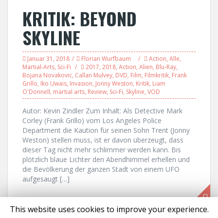
KRITIK: BEYOND
SKYLINE
Januar 31, 2018
Florian Wurfbaum
Action
,
Alle
,
Martial-Arts
,
Sci-Fi
2017
,
2018
,
Action
,
Alien
,
Blu-Ray
,
Bojana Novakovic
,
Callan Mulvey
,
DVD
,
Film
,
Filmkritik
,
Frank
Grillo
,
Iko Uwais
,
Invasion
,
Jonny Weston
,
Kritik
,
Liam
O'Donnell
,
martial arts
,
Review
,
Sci-Fi
,
Skyline
,
VOD
Autor: Kevin Zindler Zum Inhalt: Als Detective Mark
Corley (Frank Grillo) vom Los Angeles Police
Department die Kaution für seinen Sohn Trent (Jonny
Weston) stellen muss, ist er davon überzeugt, dass
dieser Tag nicht mehr schlimmer werden kann. Bis
plötzlich blaue Lichter den Abendhimmel erhellen und
die Bevölkerung der ganzen Stadt von einem UFO
aufgesaugt […]
This website uses cookies to improve your experience.