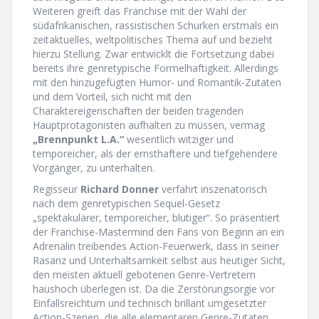
Weiteren greift das Franchise mit der Wahl der
südafrikanischen, rassistischen Schurken erstmals ein
zeitaktuelles, weltpolitisches Thema auf und bezieht
hierzu Stellung. Zwar entwicklt die Fortsetzung dabei
bereits ihre genretypische Formelhaftigkeit. Allerdings
mit den hinzugefügten Humor- und Romantik-Zutaten
und dem Vorteil, sich nicht mit den
Charaktereigenschaften der beiden tragenden
Hauptprotagonisten aufhalten zu müssen, vermag
„Brennpunkt L.A.“
wesentlich witziger und
temporeicher, als der ernsthaftere und tiefgehendere
Vorgänger, zu unterhalten.
Regisseur
Richard Donner
verfahrt inszenatorisch
nach dem genretypischen Sequel-Gesetz
„spektakulärer, temporeicher, blutiger“. So präsentiert
der Franchise-Mastermind den Fans von Beginn an ein
Adrenalin treibendes Action-Feuerwerk, dass in seiner
Rasanz und Unterhaltsamkeit selbst aus heutiger Sicht,
den meisten aktuell gebotenen Genre-Vertretern
haushoch überlegen ist. Da die Zerstörungsorgie vor
Einfallsreichtum und technisch brillant umgesetzter
Action-Szenen, die alle elementaren Genre-Zutaten