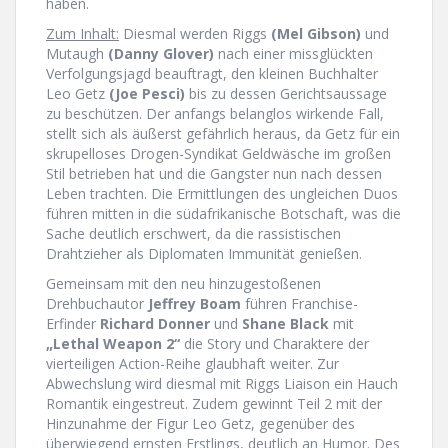
haben.
Zum Inhalt:
Diesmal werden Riggs
(Mel Gibson)
und
Mutaugh
(Danny Glover)
nach einer missglückten
Verfolgungsjagd beauftragt, den kleinen Buchhalter
Leo Getz
(Joe Pesci)
bis zu dessen Gerichtsaussage
zu beschützen. Der anfangs belanglos wirkende Fall,
stellt sich als äußerst gefährlich heraus, da Getz für ein
skrupelloses Drogen-Syndikat Geldwäsche im großen
Stil betrieben hat und die Gangster nun nach dessen
Leben trachten. Die Ermittlungen des ungleichen Duos
führen mitten in die südafrikanische Botschaft, was die
Sache deutlich erschwert, da die rassistischen
Drahtzieher als Diplomaten Immunität genießen.
Gemeinsam mit den neu hinzugestoßenen
Drehbuchautor
Jeffrey Boam
führen Franchise-
Erfinder
Richard Donner
und
Shane Black
mit
„Lethal Weapon 2“
die Story und Charaktere der
vierteiligen Action-Reihe glaubhaft weiter. Zur
Abwechslung wird diesmal mit Riggs Liaison ein Hauch
Romantik eingestreut. Zudem gewinnt Teil 2 mit der
Hinzunahme der Figur Leo Getz, gegenüber des
überwiegend ernsten Erstlings, deutlich an Humor. Des