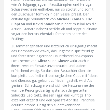
wie Verfolgungsjagden, Faustkämpfen und Heftigen
Schusswechseln enthalten, nur so strotzt und somit
den Zuschauer förmlich in den Sessel presst. Der
erstklassige Soundtrack von
Michael Kamen
,
Eric
Clapton
und
David Sandborn
rundet musikalisch die
Action-Granate nahezu perfekt ab und toppt qualitativ
sogar den bereits ebenfalls famosem Score des
Erstlings.
Zusammengehalten und letztendlich einzigartig macht
das Bombast-Spektakel, das ungemein spielfreudige
und fantastisch agierende Hauptdarsteller-Gespann.
Die Chemie von
Gibson
und
Glover
wirkt auch in
ihrem zweiten Einsatz unverbraucht und zudem
erfrischend witzig. So dass der Betrachter über die
komplette Laufzeit mit den ungleichen Cops mitfiebert
und überaus gut gelaunt zufrieden gestellt wird. Als
genialer Schachzug erweist sich die Hinzunahme des
von
Joe Pesci
großartig hysterisch dargestellten
Sidekicks Leo Getz, dessen Figur das künftige Trio
exzellent ergänzt und den Spassfaktor des Franchise
deutlich erhöht. Einzig den südafrikanischen
Bösewichtern fehlt es ein wenig an der Ausstrahlung