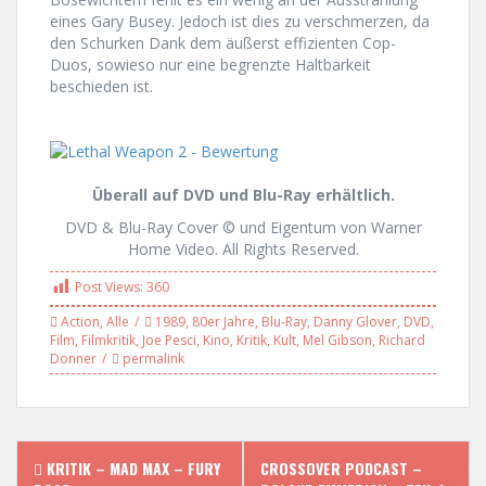
eines Gary Busey. Jedoch ist dies zu verschmerzen, da
den Schurken Dank dem äußerst effizienten Cop-
Duos, sowieso nur eine begrenzte Haltbarkeit
beschieden ist.
Überall auf DVD und Blu-Ray erhältlich.
DVD & Blu-Ray Cover © und Eigentum von Warner
Home Video. All Rights Reserved.
Post Views:
360
Action
,
Alle
1989
,
80er Jahre
,
Blu-Ray
,
Danny Glover
,
DVD
,
Film
,
Filmkritik
,
Joe Pesci
,
Kino
,
Kritik
,
Kult
,
Mel Gibson
,
Richard
Donner
permalink
P
KRITIK – MAD MAX – FURY
CROSSOVER PODCAST –