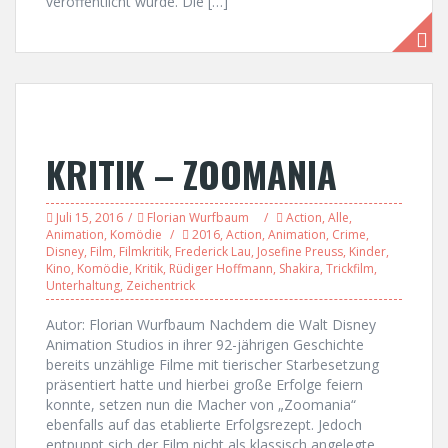
veröffentlicht wurde. Die […]
KRITIK – ZOOMANIA
Juli 15, 2016
Florian Wurfbaum
Action
,
Alle
,
Animation
,
Komödie
2016
,
Action
,
Animation
,
Crime
,
Disney
,
Film
,
Filmkritik
,
Frederick Lau
,
Josefine Preuss
,
Kinder
,
Kino
,
Komödie
,
Kritik
,
Rüdiger Hoffmann
,
Shakira
,
Trickfilm
,
Unterhaltung
,
Zeichentrick
Autor: Florian Wurfbaum Nachdem die Walt Disney
Animation Studios in ihrer 92-jährigen Geschichte
bereits unzählige Filme mit tierischer Starbesetzung
präsentiert hatte und hierbei große Erfolge feiern
konnte, setzen nun die Macher von „Zoomania“
ebenfalls auf das etablierte Erfolgsrezept. Jedoch
entpuppt sich der Film nicht als klassisch angelegte