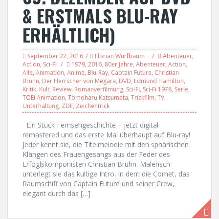
& ERSTMALS BLU-RAY
ERHÄLTLICH)
September 22, 2016
Florian Wurfbaum
Abenteuer
,
Action
,
Sci-Fi
1979
,
2016
,
80er Jahre
,
Abenteuer
,
Action
,
Alle
,
Animation
,
Anime
,
Blu-Ray
,
Captain Future
,
Christian
Bruhn
,
Der Herrscher von Megara
,
DVD
,
Edmund Hamilton
,
Kritik
,
Kult
,
Review
,
Romanverfilmung
,
Sci-Fi
,
Sci-Fi 1978
,
Serie
,
TOEI Animation
,
Tomoharu Katsumata
,
Trickfilm
,
TV
,
Unterhaltung
,
ZDF
,
Zeichentrick
Ein Stück Fernsehgeschichte – jetzt digital
remastered und das erste Mal überhaupt auf Blu-ray!
Jeder kennt sie, die Titelmelodie mit den sphärischen
Klängen des Frauengesangs aus der Feder des
Erfoglskomponisten Christian Bruhn. Malerisch
unterlegt sie das kultige Intro, in dem die Comet, das
Raumschiff von Captain Future und seiner Crew,
elegant durch das […]