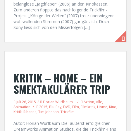
belanglose „Jagdfieber“ (2006) an den Kinokassen.
Zum anderen floppte das nachfolgende Trickfilm-
Projekt „Könige der Wellen“ (2007) trotz überwiegend
wohlwollenden Stimmen (2007) gar gänzlich. Doch
Sony liess sich von den Misserfolgen […]
KRITIK – HOME – EIN
SMEKTAKULÄRER TRIP
Juli 26, 2015
Florian Wurfbaum
Action
,
Alle
,
Animation
2015
,
Blu-Ray
,
DVD
,
Film
,
Filmkritik
,
Home
,
Kino
,
Kritik
,
Rihanna
,
Tim Johnson
,
Trickfilm
Autor: Florian Wurfbaum Die äußerst erfolgreichen
Dreamworks Animation Studios, die die Trickfilm-Fans