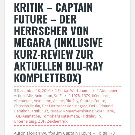
KRITIK – CAPTAIN
FUTURE – DER
HERRSCHER VON
MEGARA (INKLUSIVE
KURZ-REVIEW ZUR
AKTUELLEN BLU-RAY
KOMPLETTBOX)
Dezember 10, 2016
Florian Wurfbaum
Abenteuer
,
Action
,
Alle
,
Animation
,
Sci-Fi
1978
,
1979
,
80er Jahre
,
Abenteuer
,
Animation
,
Anime
,
Blu-Ray
,
Captain Future
,
Christian Bruhn
,
Der Herrscher von Megara
,
DVD
,
Edmund
Hamilton
,
Kritik
,
Kult
,
Review
,
Romanverfilmung
,
Sci-Fi
,
Serie
,
TOEI Animation
,
Tomoharu Katsumata
,
Trickfilm
,
TV
,
Unterhaltung
,
ZDF
,
Zeichentrick
Autor: Florian Wurfbaum Captain Future – Folge 1-3