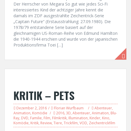
Der Herrscher von Megara So gut wie jedes Sci-Fi
interessiertes Kind der achtziger Jahre kennt die
damals im ZDF ausgestrahlte Zeichentrick-Serie
„Captain Future“ (Erstausstrahlung: 27.09.1980). Die
1978/79 entstandene Serie basiert auf der
gleichnamigen US-Roman-Reihe von Edmund Hamilton
die 1940-1944 erschien und wurde von der japanischen
Produktionsfirma Toei […]
KRITIK – PETS
Dezember 2, 2016
Florian Wurfbaum
Abenteuer
,
Animation
,
Komödie
2016
,
3D
,
Abenteuer
,
Animation
,
Blu-
Ray
,
DVD
,
Familie
,
Film
,
Filmkritik
,
Illumination
,
Kinder
,
Kino
,
Komödie
,
Kritik
,
Review
,
Tiere
,
Trickfilm
,
VOD
,
Zeichentrickfilm