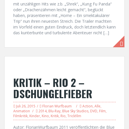
mit unzähligen Hits wie z.b. „Shrek“, „Kung Fu Panda“
oder „Drachenzähmen leicht gemacht“, beglückt
haben, präsentieren mit „Home – Ein smektakulärer
Trip“ nun ihren neuesten Streich. Die Trailer machten
im Vorfeld einen guten Eindruck, doch letztendlich kann
das kunterbunte und turbulente Abenteuer nicht […]
KRITIK – RIO 2 –
DSCHUNGELFIEBER
Juli 26, 2015
Florian Wurfbaum
Action
,
Alle
,
Animation
2014
,
Blu-Ray
,
Blue Sky Studios
,
DVD
,
Film
,
Filmkritik
,
Kinder
,
Kino
,
Kritik
,
Rio
,
Trickfilm
Autor: FlorianWurfbaum 2011 veröffentlichten die Blue