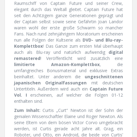
Raumschiff von Captain Future und seiner Crew,
elegant durch das Weltall gleitet. Captain Future hat
seit den Achtzigern ganze Generationen geprägt und
der Captain selbst sowie seine Gefährtin Joan Landor
waren wohl der erste große Schwarm so mancher
Fans. Nach rund zehnjährigem Moratorium erscheinen
nun alle Folgen der Kultserie als
DVD- und Blu-ray-
Komplettbox
! Das Ganze zum ersten Mal überhaupt
auch als Blu-ray und natürlich aufwendig
digital
remastered
! Veröffentlicht wird zusätzlich eine
limitierte Amazon-Komplettbox
, die
umfangreiches Bonusmaterial und exklusive Extras
beinhaltet. Unter anderem die
ungeschnittenen
japanischen Originalfassungen
mit deutschen
Untertiteln. Außerdem wird auch ein
Captain Future
Vol. I
erscheinen, auf welcher die Folgen 01-12
enthalten sind.
Zum Inhalt:
Curtis „Curt“ Newton ist der Sohn der
genialen Wissenschaftler Elaine und Roger Newton. Als
seine Eltern von dem bösen Victor Corvo umgebracht
werden, ist Curtis gerade acht Jahre alt. Grag, ein
Roboter, und Otto, ein
Android
, die beide von Curtis’