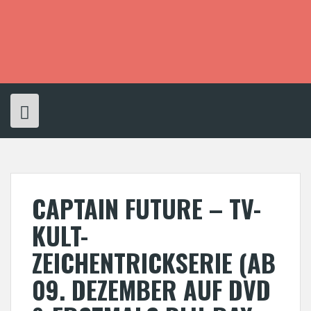
S
k
i
p
t
o
c
o
n
t
e
n
t
CAPTAIN FUTURE – TV-
KULT-
ZEICHENTRICKSERIE (AB
09. DEZEMBER AUF DVD