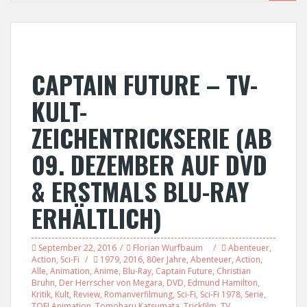
CAPTAIN FUTURE – TV-
KULT-
ZEICHENTRICKSERIE (AB
09. DEZEMBER AUF DVD
& ERSTMALS BLU-RAY
ERHÄLTLICH)
September 22, 2016
Florian Wurfbaum
Abenteuer
,
Action
,
Sci-Fi
1979
,
2016
,
80er Jahre
,
Abenteuer
,
Action
,
Alle
,
Animation
,
Anime
,
Blu-Ray
,
Captain Future
,
Christian
Bruhn
,
Der Herrscher von Megara
,
DVD
,
Edmund Hamilton
,
Kritik
,
Kult
,
Review
,
Romanverfilmung
,
Sci-Fi
,
Sci-Fi 1978
,
Serie
,
TOEI Animation
,
Tomoharu Katsumata
,
Trickfilm
,
TV
,