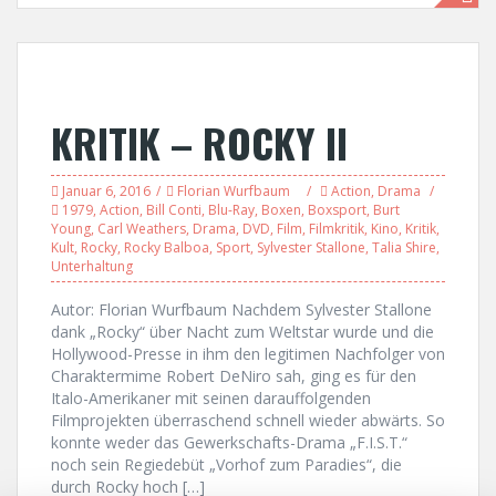
KRITIK – ROCKY II
Januar 6, 2016
Florian Wurfbaum
Action
,
Drama
1979
,
Action
,
Bill Conti
,
Blu-Ray
,
Boxen
,
Boxsport
,
Burt
Young
,
Carl Weathers
,
Drama
,
DVD
,
Film
,
Filmkritik
,
Kino
,
Kritik
,
Kult
,
Rocky
,
Rocky Balboa
,
Sport
,
Sylvester Stallone
,
Talia Shire
,
Unterhaltung
Autor: Florian Wurfbaum Nachdem Sylvester Stallone
dank „Rocky“ über Nacht zum Weltstar wurde und die
Hollywood-Presse in ihm den legitimen Nachfolger von
Charaktermime Robert DeNiro sah, ging es für den
Italo-Amerikaner mit seinen darauffolgenden
Filmprojekten überraschend schnell wieder abwärts. So
konnte weder das Gewerkschafts-Drama „F.I.S.T.“
noch sein Regiedebüt „Vorhof zum Paradies“, die
durch Rocky hoch […]