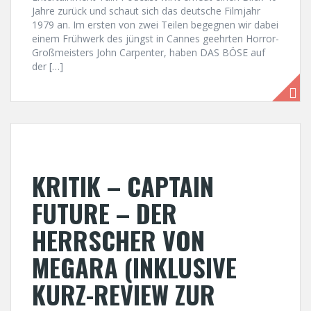
Jahre zurück und schaut sich das deutsche Filmjahr
1979 an. Im ersten von zwei Teilen begegnen wir dabei
einem Frühwerk des jüngst in Cannes geehrten Horror-
Großmeisters John Carpenter, haben DAS BÖSE auf
der […]
KRITIK – CAPTAIN
FUTURE – DER
HERRSCHER VON
MEGARA (INKLUSIVE
KURZ-REVIEW ZUR