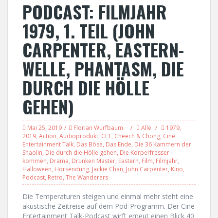
PODCAST: FILMJAHR
1979, 1. TEIL (JOHN
CARPENTER, EASTERN-
WELLE, PHANTASM, DIE
DURCH DIE HÖLLE
GEHEN)
Mai 25, 2019
Florian Wurfbaum
Alle
1979
,
2019
,
Action
,
Audioprodukt
,
CET
,
Cheech & Chong
,
Cine
Entertainment Talk
,
Das Böse
,
Das Ende
,
Die 36 Kammern der
Shaolin
,
Die durch die Hölle gehen
,
Die Körperfresser
kommen
,
Drama
,
Drunken Master
,
Eastern
,
Film
,
Filmjahr
,
Halloween
,
Hörsendung
,
Jackie Chan
,
John Carpenter
,
Kino
,
Podcast
,
Retro
,
The Wanderers
Die Temperaturen steigen und einmal mehr steht eine
akustische Zeitreise auf dem Pod-Programm. Der Cine
Entertainment Talk-Podcast wirft erneut einen Blick 40