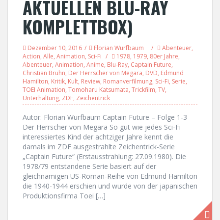
AKTUELLEN BLU-RAY
KOMPLETTBOX)
Dezember 10, 2016
Florian Wurfbaum
Abenteuer
,
Action
,
Alle
,
Animation
,
Sci-Fi
1978
,
1979
,
80er Jahre
,
Abenteuer
,
Animation
,
Anime
,
Blu-Ray
,
Captain Future
,
Christian Bruhn
,
Der Herrscher von Megara
,
DVD
,
Edmund
Hamilton
,
Kritik
,
Kult
,
Review
,
Romanverfilmung
,
Sci-Fi
,
Serie
,
TOEI Animation
,
Tomoharu Katsumata
,
Trickfilm
,
TV
,
Unterhaltung
,
ZDF
,
Zeichentrick
Autor: Florian Wurfbaum Captain Future – Folge 1-3
Der Herrscher von Megara So gut wie jedes Sci-Fi
interessiertes Kind der achtziger Jahre kennt die
damals im ZDF ausgestrahlte Zeichentrick-Serie
„Captain Future“ (Erstausstrahlung: 27.09.1980). Die
1978/79 entstandene Serie basiert auf der
gleichnamigen US-Roman-Reihe von Edmund Hamilton
die 1940-1944 erschien und wurde von der japanischen
Produktionsfirma Toei […]