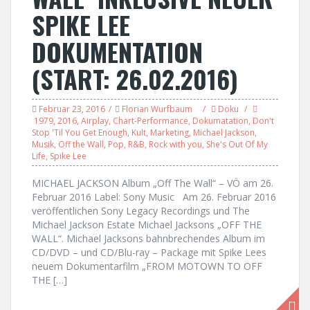
SPIKE LEE
DOKUMENTATION
(START: 26.02.2016)
Februar 23, 2016
Florian Wurfbaum
Doku
1979
,
2016
,
Airplay
,
Chart-Performance
,
Dokumatation
,
Don't
Stop 'Til You Get Enough
,
Kult
,
Marketing
,
Michael Jackson
,
Musik
,
Off the Wall
,
Pop
,
R&B
,
Rock with you
,
She's Out Of My
Life
,
Spike Lee
MICHAEL JACKSON Album „Off The Wall“ – VÖ am 26.
Februar 2016 Label: Sony Music Am 26. Februar 2016
veröffentlichen Sony Legacy Recordings und The
Michael Jackson Estate Michael Jacksons „OFF THE
WALL“. Michael Jacksons bahnbrechendes Album im
CD/DVD – und CD/Blu-ray – Package mit Spike Lees
neuem Dokumentarfilm „FROM MOTOWN TO OFF
THE […]