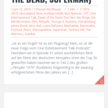
Juni 15, 2019
Florian Wurfbaum
Alle
1979
,
2019
,
Apocalypse Now
,
Audioprodukt
,
Bud Spencer
,
CET
,
Cine
Entertainment Talk
,
Dawn of the Dead
,
Der Herr der Ringe
,
Die
Blechtrommel
,
Film
,
Filmjahr
,
George A. Romero
,
Hörsendung
,
James Bond
,
Kino
,
Kult
,
Louis DeFunes
,
Manhattan
,
Moonraker
,
Podcast
,
Retro
,
Retrospektive
,
Superman
,
Terence Hill
,
The
Warriors
,
Zombie
„Ist es ein Vogel? Ist es ein Flugzeug? Nein, es ist die
neue Folge vom Cine Entertainment Talk-Podcast!“
Nachdem wir in Episode 91 einen ausführlichen Blick
auf die Filme des deutschen Kinojahrs ohne die Top 20
geworfen haben tauchen wir in Teil 2 des großen
„Filmjahr 1979“-Rückblicks folgerichtig in die zwanzig
erfolgreichsten Filme des Jahres ein. […]