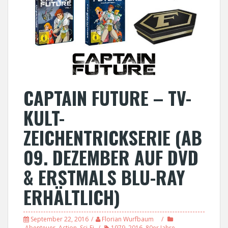
CAPTAIN FUTURE – TV-
KULT-
ZEICHENTRICKSERIE (AB
09. DEZEMBER AUF DVD
& ERSTMALS BLU-RAY
ERHÄLTLICH)
September 22, 2016
Florian Wurfbaum
Abenteuer
,
Action
,
Sci-Fi
1979
,
2016
,
80er Jahre
,