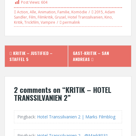
Post Views:
604
Action
,
Alle
,
Animation
,
Familie
,
Komödie
2015
,
Adam
Sandler
,
Film
,
Filmkritik
,
Grusel
,
Hotel Transsilvanien
,
Kino
,
Kritik
,
Trickfilm
,
Vampire
permalink
P
KRITIK – JUSTIFIED –
GAST-KRITIK – SAN
STAFFEL 5
ANDREAS
o
s
2 comments on “
KRITIK – HOTEL
t
TRANSSILVANIEN 2
”
n
a
Pingback:
Hotel Transsilvanien 2 | Marks Filmblog
v
Pingback:
Hotel Transsilvanien 2 - @Mark8031