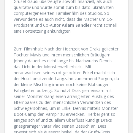
Grusel-Gaudi überzeugte sowohl finanziell, als auch
qualitativ und wurde somit zum bis dato lukrativsten
computergenerierten Familienfilm des Studios. So
verwunderte es auch nicht, dass die Macher um Co-
Produzent und Co-Autor
Adam Sandler
recht schnell
eine Fortsetzung ankündigten.
Zum Filminhalt:
Nach der Hochzeit von Draks geliebter
Tochter Mavis und ihrem menschlichen Bräutigam
Johnny dauert es nicht lange bis Nachwuchs Dennis
das Licht in der Monsterwelt erblickt. Mit
heranwachsen seines rot gelockten Enkel macht sich
der Hotel besitzende Langzahn zunehmend Sorgen, da
der kleine Mischling immer noch keine Blutsauger-
Fähigkeiten aufzeigt. So nutzt Drak gemeinsam mit
seiner Monster-Gang einen arrangierten Ausflug des
Elternpaares zu den menschlichen Verwandten des
Schwiegersohnes, um in Enkel Dennis mittels Monster-
Boot-Camp den Vampir zu erwecken. Hierbei geht so
einiges schief und zu allem Überfluss kündigt Draks
griesgrämiger Vater Vlad seinen Besuch an. Dies
erweist sich als äusserst heikel, da der Grufti-Greis