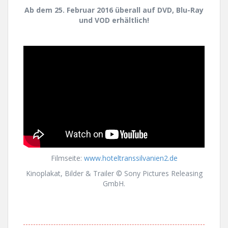
Ab dem 25. Februar 2016 überall auf DVD, Blu-Ray
und VOD erhältlich!
Filmseite:
www.hoteltranssilvanien2.de
Kinoplakat, Bilder & Trailer © Sony Pictures Releasing
GmbH.