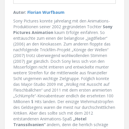
Autor:
Florian Wurfbaum
Sony Pictures konnte jahrelang mit den Animations-
Produktionen seiner 2002 gegründeten Tochter
Sony
Pictures Animation
kaum Erfolge einfahren. So
enttäuschte zum einen der belanglose „Jagdfieber“
(2006) an den Kinokassen. Zum anderen floppte das
nachfolgende Trickfilm-Projekt „Könige der Wellen“
(2007) trotz überwiegend wohlwollenden Stimmen
(2007) gar gänzlich. Doch Sony liess sich von den
Misserfolgen nicht irritieren und entwickelte munter
weitere Streifen für die mittlerweile aus finanzieller
Sicht ungemein wichtige Zielgruppe. Folglich konnte
das Major-Studio 2009 mit „Wolkig mit Aussicht auf
Fleischbällchen“ und 2011 mit dem ersten animierten
„Schlümpfe“-Kinoabenteuer endlich die ersehnten 100
Millionen $ Hits landen. Der einizige Wehrmutstropfen
des Geldsegens waren die meist nur durchschnittlichen
Kritiken. Aber dies sollte sich mit dem 2012
entstandenen Animations-Spaß
„Hotel
Transsilvanien“
ändern, denn die herrlich schräge