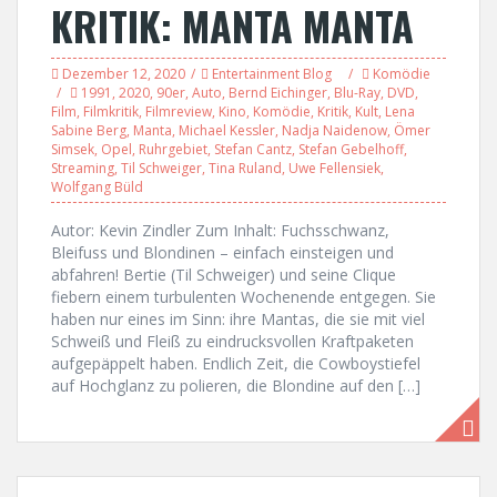
KRITIK: MANTA MANTA
Dezember 12, 2020
Entertainment Blog
Komödie
1991
,
2020
,
90er
,
Auto
,
Bernd Eichinger
,
Blu-Ray
,
DVD
,
Film
,
Filmkritik
,
Filmreview
,
Kino
,
Komödie
,
Kritik
,
Kult
,
Lena
Sabine Berg
,
Manta
,
Michael Kessler
,
Nadja Naidenow
,
Ömer
Simsek
,
Opel
,
Ruhrgebiet
,
Stefan Cantz
,
Stefan Gebelhoff
,
Streaming
,
Til Schweiger
,
Tina Ruland
,
Uwe Fellensiek
,
Wolfgang Büld
Autor: Kevin Zindler Zum Inhalt: Fuchsschwanz,
Bleifuss und Blondinen – einfach einsteigen und
abfahren! Bertie (Til Schweiger) und seine Clique
fiebern einem turbulenten Wochenende entgegen. Sie
haben nur eines im Sinn: ihre Mantas, die sie mit viel
Schweiß und Fleiß zu eindrucksvollen Kraftpaketen
aufgepäppelt haben. Endlich Zeit, die Cowboystiefel
auf Hochglanz zu polieren, die Blondine auf den […]