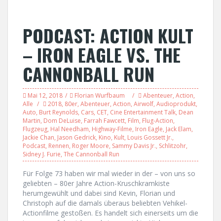
PODCAST: ACTION KULT
– IRON EAGLE VS. THE
CANNONBALL RUN
Mai 12, 2018
Florian Wurfbaum
Abenteuer
,
Action
,
Alle
2018
,
80er
,
Abenteuer
,
Action
,
Airwolf
,
Audioprodukt
,
Auto
,
Burt Reynolds
,
Cars
,
CET
,
Cine Entertainment Talk
,
Dean
Martin
,
Dom DeLuise
,
Farrah Fawcett
,
Film
,
Flug-Action
,
Flugzeug
,
Hal Needham
,
Highway-Filme
,
Iron Eagle
,
Jack Elam
,
Jackie Chan
,
Jason Gedrick
,
Kino
,
Kult
,
Louis Gossett Jr.
,
Podcast
,
Rennen
,
Roger Moore
,
Sammy Davis Jr.
,
Schlitzohr
,
Sidney J. Furie
,
The Cannonball Run
Für Folge 73 haben wir mal wieder in der – von uns so
geliebten – 80er Jahre Action-Kruschkramkiste
herumgewühlt und dabei sind Kevin, Florian und
Christoph auf die damals überaus beliebten Vehikel-
Actionfilme gestoßen. Es handelt sich einerseits um die