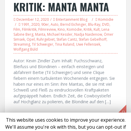
KRITIK: MANTA MANTA
Dezember 12, 2020
Entertainment Blog
Komödie
1991
,
2020
,
90er
,
Auto
,
Bernd Eichinger
,
Blu-Ray
,
DVD
,
Film
,
Filmkritik
,
Filmreview
,
Kino
,
Komödie
,
Kritik
,
Kult
,
Lena
Sabine Berg
,
Manta
,
Michael Kessler
,
Nadja Naidenow
,
Ömer
Simsek
,
Opel
,
Ruhrgebiet
,
Stefan Cantz
,
Stefan Gebelhoff
,
Streaming
,
Til Schweiger
,
Tina Ruland
,
Uwe Fellensiek
,
Wolfgang Büld
Autor: Kevin Zindler Zum Inhalt: Fuchsschwanz,
Bleifuss und Blondinen – einfach einsteigen und
abfahren! Bertie (Til Schweiger) und seine Clique
fiebern einem turbulenten Wochenende entgegen. Sie
haben nur eines im Sinn: ihre Mantas, die sie mit viel
Schweiß und Fleiß zu eindrucksvollen Kraftpaketen
aufgepäppelt haben. Endlich Zeit, die Cowboystiefel
auf Hochglanz zu polieren, die Blondine auf den […]
This website uses cookies to improve your experience.
We'll assume you're ok with this, but you can opt-out if