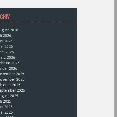
CHIV
ugust 2026
uli 2026
uni 2026
ai 2026
pril 2026
ärz 2026
ebruar 2026
anuar 2026
ezember 2025
ovember 2025
ktober 2025
eptember 2025
ugust 2025
uli 2025
uni 2025
ai 2025