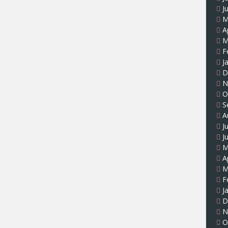
J
M
A
M
F
J
D
N
O
S
A
J
J
M
A
M
F
J
D
N
O