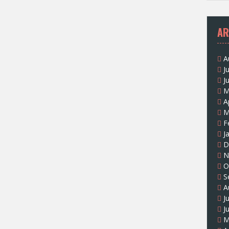
AR
A
J
J
M
A
M
F
J
D
N
O
S
A
J
J
M