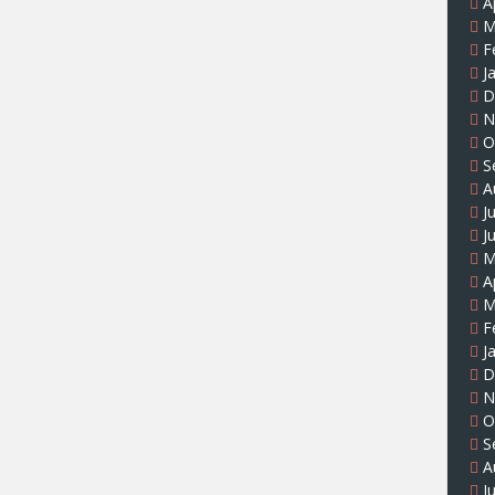
A
M
F
J
D
N
O
S
A
J
J
M
A
M
F
J
D
N
O
S
A
J