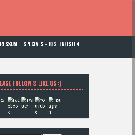
PRESSUM
SPECIALS – BESTENLISTEN
EASE FOLLOW & LIKE US :)