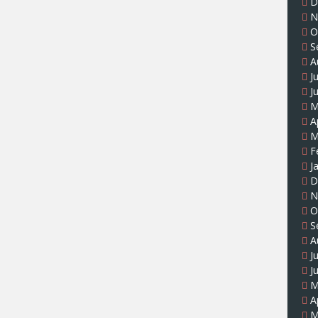
D
N
O
S
A
J
J
M
A
M
F
J
D
N
O
S
A
J
J
M
A
M