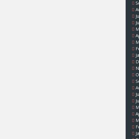
S
A
J
J
M
A
M
F
J
D
N
O
S
A
J
J
M
A
M
F
J