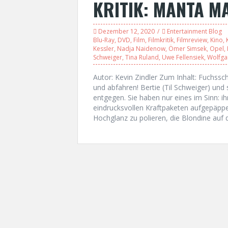
KRITIK: MANTA M
Dezember 12, 2020
Entertainment Blog
Blu-Ray
,
DVD
,
Film
,
Filmkritik
,
Filmreview
,
Kino
,
Kessler
,
Nadja Naidenow
,
Ömer Simsek
,
Opel
,
Schweiger
,
Tina Ruland
,
Uwe Fellensiek
,
Wolfga
Autor: Kevin Zindler Zum Inhalt: Fuchssc
und abfahren! Bertie (Til Schweiger) un
entgegen. Sie haben nur eines im Sinn: ih
eindrucksvollen Kraftpaketen aufgepäppel
Hochglanz zu polieren, die Blondine auf 