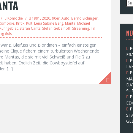
ANTA
S
u
c
Komödie
1991
,
2020
,
90er
,
Auto
,
Bernd Eichinger
,
h
Komödie
,
Kritik
,
Kult
,
Lena Sabine Berg
,
Manta
,
Michael
e
Ruhrgebiet
,
Stefan Cantz
,
Stefan Gebelhoff
,
Streaming
,
Til
NE
n
ng Büld
n
a
hwanz, Bleifuss und Blondinen – einfach einsteigen
P
c
d seine Clique fiebern einem turbulenten Wochenende
FRA
h
re Mantas, die sie mit viel Schweiß und Fleiß zu
P
:
t haben. Endlich Zeit, die Cowboystiefel auf
LAK
den […]
P
MA
DA
SU
P
ED
P
ST
GE