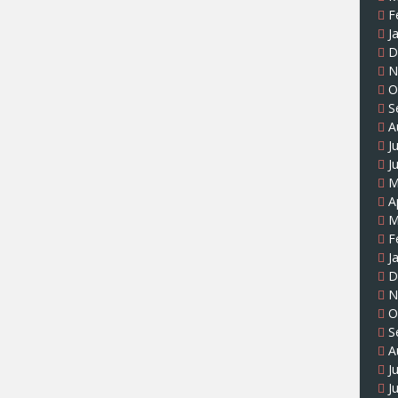
F
J
D
N
O
S
A
J
J
M
A
M
F
J
D
N
O
S
A
J
J