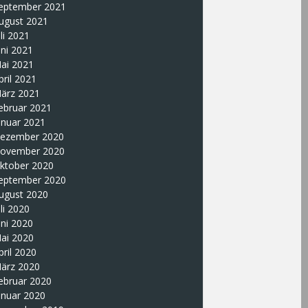
eptember 2021
ugust 2021
uli 2021
uni 2021
ai 2021
pril 2021
ärz 2021
ebruar 2021
anuar 2021
ezember 2020
ovember 2020
ktober 2020
eptember 2020
ugust 2020
uli 2020
uni 2020
ai 2020
pril 2020
ärz 2020
ebruar 2020
anuar 2020