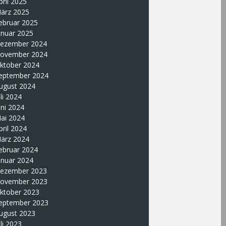
pril 2025
ärz 2025
ebruar 2025
anuar 2025
ezember 2024
ovember 2024
ktober 2024
eptember 2024
ugust 2024
uli 2024
uni 2024
ai 2024
pril 2024
ärz 2024
ebruar 2024
anuar 2024
ezember 2023
ovember 2023
ktober 2023
eptember 2023
ugust 2023
uli 2023