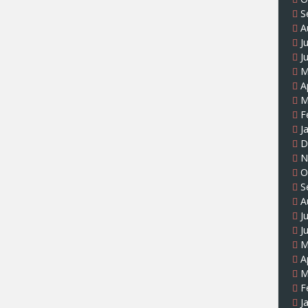
S
A
J
J
M
A
M
F
J
D
N
O
S
A
J
J
M
A
M
F
J