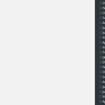
D
N
O
S
A
J
J
M
A
M
F
J
D
N
O
S
A
J
J
M
A