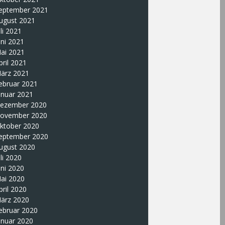
eptember 2021
ugust 2021
uli 2021
uni 2021
ai 2021
pril 2021
ärz 2021
ebruar 2021
anuar 2021
ezember 2020
ovember 2020
ktober 2020
eptember 2020
ugust 2020
uli 2020
uni 2020
ai 2020
pril 2020
ärz 2020
ebruar 2020
anuar 2020