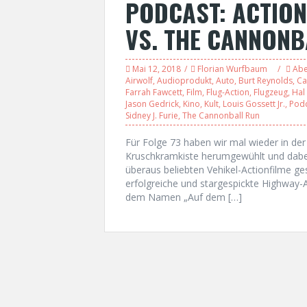
PODCAST: ACTION
VS. THE CANNONB
Mai 12, 2018
Florian Wurfbaum
Abe
Airwolf
,
Audioprodukt
,
Auto
,
Burt Reynolds
,
Ca
Farrah Fawcett
,
Film
,
Flug-Action
,
Flugzeug
,
Hal
Jason Gedrick
,
Kino
,
Kult
,
Louis Gossett Jr.
,
Pod
Sidney J. Furie
,
The Cannonball Run
Für Folge 73 haben wir mal wieder in der
Kruschkramkiste herumgewühlt und dabei 
überaus beliebten Vehikel-Actionfilme ge
erfolgreiche und stargespickte Highway-A
dem Namen „Auf dem […]