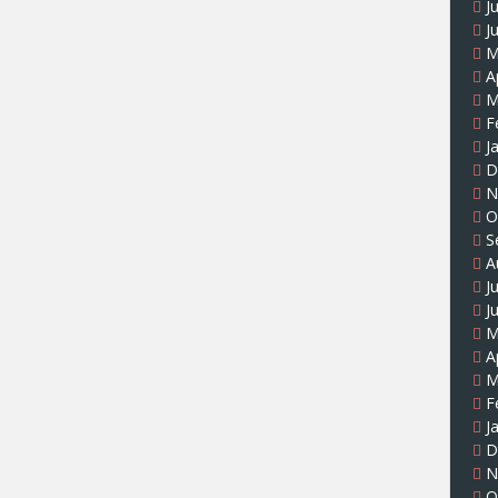
J
J
M
A
M
F
J
D
N
O
S
A
J
J
M
A
M
F
J
D
N
O