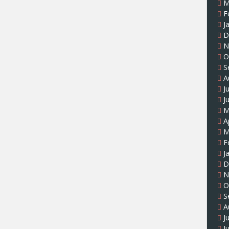
M
F
J
D
N
O
S
A
J
J
M
A
M
F
J
D
N
O
S
A
J
J