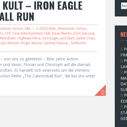
 KULT – IRON EAGLE
S
u
ALL RUN
c
h
e
nteuer
,
Action
,
Alle
2018
,
80er
,
Abenteuer
,
Action
,
NE
n
rs
,
CET
,
Cine Entertainment Talk
,
Dean Martin
,
Dom DeLuise
,
 Needham
,
Highway-Filme
,
Iron Eagle
,
Jack Elam
,
Jackie Chan
,
n
cast
,
Rennen
,
Roger Moore
,
Sammy Davis Jr.
,
Schlitzohr
,
a
P
c
FRA
h
 – von uns so geliebten – 80er Jahre Action-
P
:
sind Kevin, Florian und Christoph auf die damals
LAK
stoßen. Es handelt sich einerseits um die immens
P
ction-Reihe „The Cannonball Run“, die bei uns unter
MA
DA
SU
P
ED
P
ST
GE