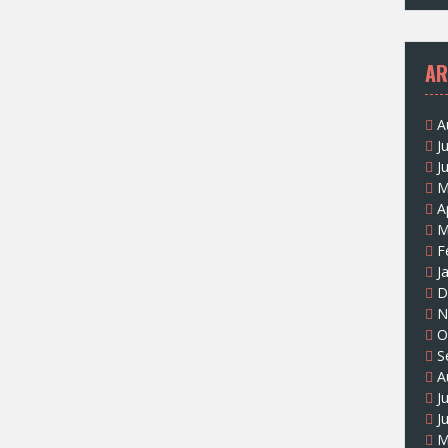
AR
A
J
J
M
A
M
F
J
D
N
O
S
A
J
J
M