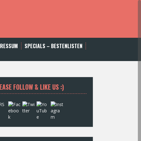
PRESSUM
SPECIALS – BESTENLISTEN
EASE FOLLOW & LIKE US :)