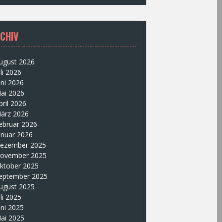
CHIV
ugust 2026
uli 2026
uni 2026
ai 2026
pril 2026
ärz 2026
ebruar 2026
anuar 2026
ezember 2025
ovember 2025
ktober 2025
eptember 2025
ugust 2025
uli 2025
uni 2025
ai 2025