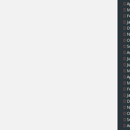
A
M
F
J
D
N
O
S
A
J
J
M
A
M
F
J
D
N
O
S
A