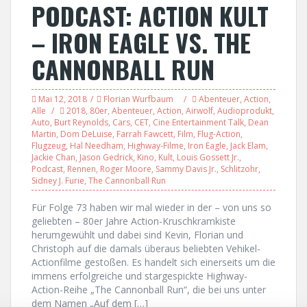
PODCAST: ACTION KULT
– IRON EAGLE VS. THE
CANNONBALL RUN
Mai 12, 2018
Florian Wurfbaum
Abenteuer
,
Action
,
Alle
2018
,
80er
,
Abenteuer
,
Action
,
Airwolf
,
Audioprodukt
,
Auto
,
Burt Reynolds
,
Cars
,
CET
,
Cine Entertainment Talk
,
Dean
Martin
,
Dom DeLuise
,
Farrah Fawcett
,
Film
,
Flug-Action
,
Flugzeug
,
Hal Needham
,
Highway-Filme
,
Iron Eagle
,
Jack Elam
,
Jackie Chan
,
Jason Gedrick
,
Kino
,
Kult
,
Louis Gossett Jr.
,
Podcast
,
Rennen
,
Roger Moore
,
Sammy Davis Jr.
,
Schlitzohr
,
Sidney J. Furie
,
The Cannonball Run
Für Folge 73 haben wir mal wieder in der – von uns so
geliebten – 80er Jahre Action-Kruschkramkiste
herumgewühlt und dabei sind Kevin, Florian und
Christoph auf die damals überaus beliebten Vehikel-
Actionfilme gestoßen. Es handelt sich einerseits um die
immens erfolgreiche und stargespickte Highway-
Action-Reihe „The Cannonball Run“, die bei uns unter
dem Namen „Auf dem […]