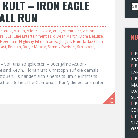
 KULT – IRON EAGLE
S
u
ALL RUN
c
h
e
nteuer
,
Action
,
Alle
2018
,
80er
,
Abenteuer
,
Action
,
NE
n
rs
,
CET
,
Cine Entertainment Talk
,
Dean Martin
,
Dom DeLuise
,
 Needham
,
Highway-Filme
,
Iron Eagle
,
Jack Elam
,
Jackie Chan
,
n
cast
,
Rennen
,
Roger Moore
,
Sammy Davis Jr.
,
Schlitzohr
,
a
P
c
FRA
h
 – von uns so geliebten – 80er Jahre Action-
P
:
sind Kevin, Florian und Christoph auf die damals
LAK
stoßen. Es handelt sich einerseits um die immens
P
ction-Reihe „The Cannonball Run“, die bei uns unter
MA
DA
SU
P
ED
P
ST
GE