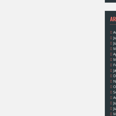
AR
A
J
J
M
A
M
F
J
D
N
O
S
A
J
J
M