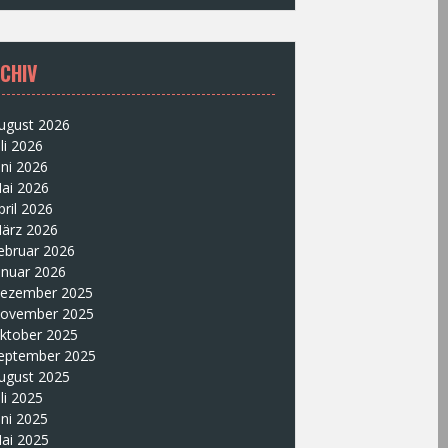
CHIV
ugust 2026
uli 2026
uni 2026
ai 2026
pril 2026
ärz 2026
ebruar 2026
anuar 2026
ezember 2025
ovember 2025
ktober 2025
eptember 2025
ugust 2025
uli 2025
uni 2025
ai 2025