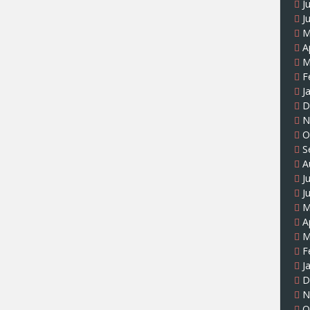
J
J
M
A
M
F
J
D
N
O
S
A
J
J
M
A
M
F
J
D
N
O