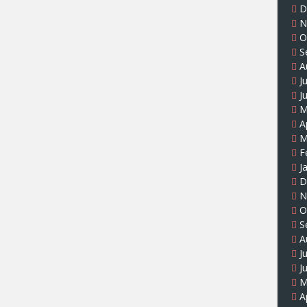
D
N
O
S
A
J
J
M
A
M
F
J
D
N
O
S
A
J
J
M
A