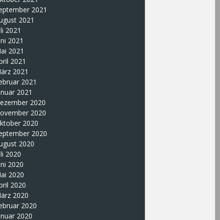
eptember 2021
ugust 2021
uli 2021
uni 2021
ai 2021
pril 2021
ärz 2021
ebruar 2021
anuar 2021
ezember 2020
ovember 2020
ktober 2020
eptember 2020
ugust 2020
uli 2020
uni 2020
ai 2020
pril 2020
ärz 2020
ebruar 2020
anuar 2020