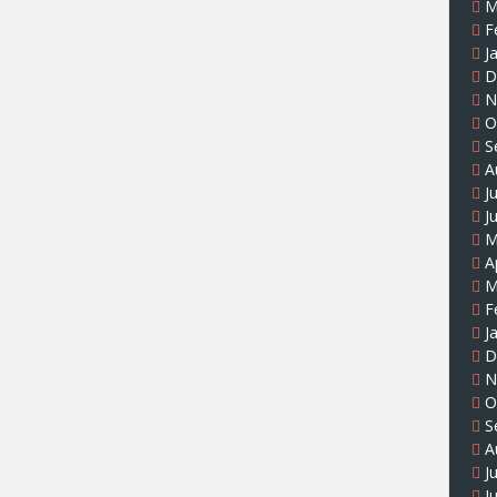
M
F
J
D
N
O
S
A
J
J
M
A
M
F
J
D
N
O
S
A
J
J