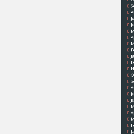
S
A
J
J
M
A
M
F
J
D
N
O
S
A
J
J
M
A
M
F
J