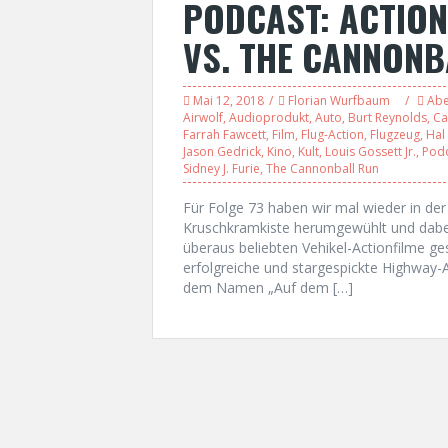
PODCAST: ACTION
VS. THE CANNONB
Mai 12, 2018
Florian Wurfbaum
Abe
Airwolf
,
Audioprodukt
,
Auto
,
Burt Reynolds
,
Ca
Farrah Fawcett
,
Film
,
Flug-Action
,
Flugzeug
,
Hal
Jason Gedrick
,
Kino
,
Kult
,
Louis Gossett Jr.
,
Pod
Sidney J. Furie
,
The Cannonball Run
Für Folge 73 haben wir mal wieder in der
Kruschkramkiste herumgewühlt und dabei 
überaus beliebten Vehikel-Actionfilme ge
erfolgreiche und stargespickte Highway-A
dem Namen „Auf dem […]