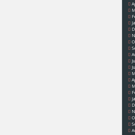
A
M
F
J
D
N
O
S
A
J
J
M
A
M
F
J
D
N
O
S
A