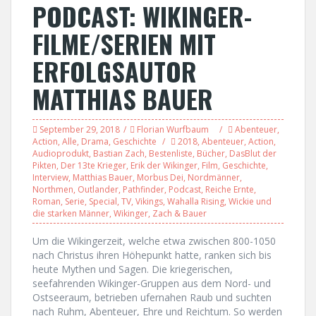
PODCAST: WIKINGER-
FILME/SERIEN MIT
ERFOLGSAUTOR
MATTHIAS BAUER
September 29, 2018
Florian Wurfbaum
Abenteuer
,
Action
,
Alle
,
Drama
,
Geschichte
2018
,
Abenteuer
,
Action
,
Audioprodukt
,
Bastian Zach
,
Bestenliste
,
Bücher
,
DasBlut der
Pikten
,
Der 13te Krieger
,
Erik der Wikinger
,
Film
,
Geschichte
,
Interview
,
Matthias Bauer
,
Morbus Dei
,
Nordmänner
,
Northmen
,
Outlander
,
Pathfinder
,
Podcast
,
Reiche Ernte
,
Roman
,
Serie
,
Special
,
TV
,
Vikings
,
Wahalla Rising
,
Wickie und
die starken Männer
,
Wikinger
,
Zach & Bauer
Um die Wikingerzeit, welche etwa zwischen 800-1050
nach Christus ihren Höhepunkt hatte, ranken sich bis
heute Mythen und Sagen. Die kriegerischen,
seefahrenden Wikinger-Gruppen aus dem Nord- und
Ostseeraum, betrieben ufernahen Raub und suchten
nach Ruhm, Abenteuer, Ehre und Reichtum. So werden