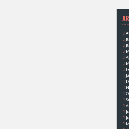
AR
A
J
J
M
A
M
F
J
D
N
O
S
A
J
J
M