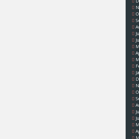
D
N
O
S
A
J
J
M
A
M
F
J
D
N
O
S
A
J
J
M
A
M