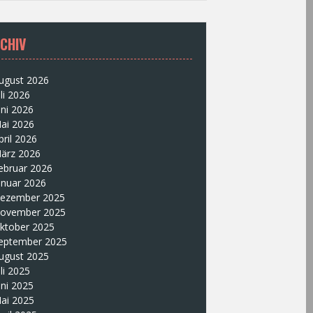
CHIV
ugust 2026
uli 2026
uni 2026
ai 2026
pril 2026
ärz 2026
ebruar 2026
anuar 2026
ezember 2025
ovember 2025
ktober 2025
eptember 2025
ugust 2025
uli 2025
uni 2025
ai 2025