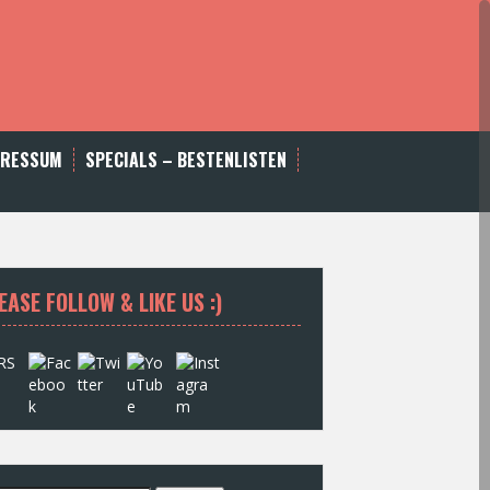
PRESSUM
SPECIALS – BESTENLISTEN
EASE FOLLOW & LIKE US :)