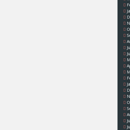
F
J
D
N
O
S
A
J
J
M
A
M
F
J
D
N
O
S
A
J
J