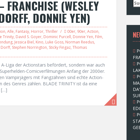
– FRANCHISE (WESLEY
S
u
DORFF, DONNIE YEN)
c
h
e
ion
,
Alle
,
Fantasy
,
Horror
,
Thriller
00er
,
90er
,
Action
,
NE
n
e Trinity
,
David S. Goyer
,
Dominic Purcell
,
Donnie Yen
,
Film
,
n
endung
,
Jessica Biel
,
Kino
,
Luke Goss
,
Norman Reedus
,
a
 Dorff
,
Stephen Norrington
,
Sticky Fingaz
,
Thomas
P
c
FRA
h
P
:
 A-Liga der Actionstars befördert, sondern war auch
LAK
n Superhelden-Comicverfilmungen Anfang der 2000er.
P
en Vampirjägers mit Fangzähnen sind echte Action-
MA
ern des Genres zählen. BLADE TRINITY ist da eine
DA
 […]
SU
P
ED
P
ST
GE