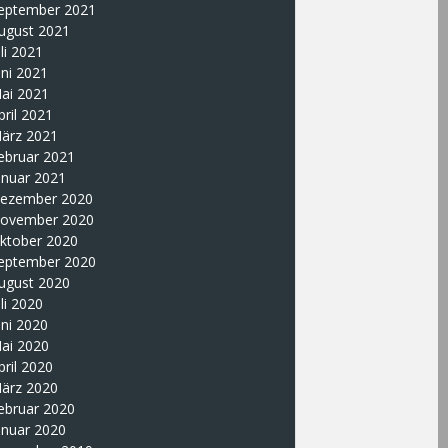
eptember 2021
ugust 2021
uli 2021
uni 2021
ai 2021
pril 2021
ärz 2021
ebruar 2021
anuar 2021
ezember 2020
ovember 2020
ktober 2020
eptember 2020
ugust 2020
uli 2020
uni 2020
ai 2020
pril 2020
ärz 2020
ebruar 2020
anuar 2020