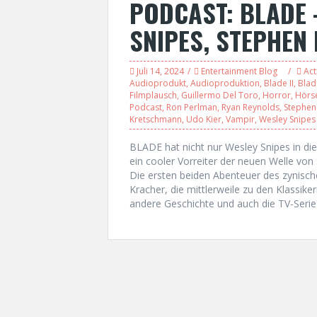
PODCAST: BLADE 
SNIPES, STEPHEN 
Juli 14, 2024
Entertainment Blog
Act
Audioprodukt
,
Audioproduktion
,
Blade II
,
Blad
Filmplausch
,
Guillermo Del Toro
,
Horror
,
Hörs
Podcast
,
Ron Perlman
,
Ryan Reynolds
,
Stephen
Kretschmann
,
Udo Kier
,
Vampir
,
Wesley Snipes
BLADE hat nicht nur Wesley Snipes in die
ein cooler Vorreiter der neuen Welle vo
Die ersten beiden Abenteuer des zynisch
Kracher, die mittlerweile zu den Klassik
andere Geschichte und auch die TV-Serie