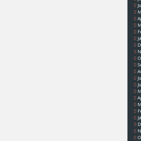
J
M
A
M
F
J
D
N
O
S
A
J
J
M
A
M
F
J
D
N
O