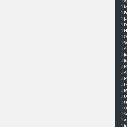
A
M
F
J
D
N
O
S
A
J
J
M
A
M
F
J
D
N
O
S
A
J