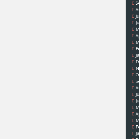
S
A
J
J
M
A
M
F
J
D
N
O
S
A
J
J
M
A
M
F
J