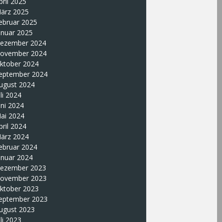
pril 2025
ärz 2025
ebruar 2025
anuar 2025
ezember 2024
ovember 2024
ktober 2024
eptember 2024
ugust 2024
uli 2024
uni 2024
ai 2024
pril 2024
ärz 2024
ebruar 2024
anuar 2024
ezember 2023
ovember 2023
ktober 2023
eptember 2023
ugust 2023
uli 2023