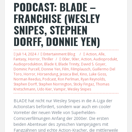
PODCAST: BLADE –
FRANCHISE (WESLEY
SNIPES, STEPHEN
DORFF, DONNIE YEN)
Juli 14, 2024
Entertainment Blog
Action
,
Alle
,
Fantasy
,
Horror
,
Thriller
00er
,
90er
,
Action
,
Audioprodukt
,
Audioproduktion
,
Blade II
,
Blade Trinity
,
David S. Goyer
,
Dominic Purcell
,
Donnie Yen
,
Film
,
Filmplausch
,
Guillermo Del
Toro
,
Horror
,
Hörsendung
,
Jessica Biel
,
Kino
,
Luke Goss
,
Norman Reedus
,
Podcast
,
Ron Perlman
,
Ryan Reynolds
,
Stephen Dorff
,
Stephen Norrington
,
Sticky Fingaz
,
Thomas
Kretschmann
,
Udo Kier
,
Vampir
,
Wesley Snipes
BLADE hat nicht nur Wesley Snipes in die A-Liga der
Actionstars befördert, sondern war auch ein cooler
Vorreiter der neuen Welle von Superhelden-
Comicverfilmungen Anfang der 2000er. Die ersten
beiden Abenteuer des zynischen Vampirjägers mit
Fangzähnen sind echte Action-Kracher, die mittlerweile