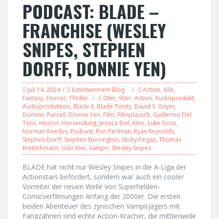
PODCAST: BLADE –
FRANCHISE (WESLEY
SNIPES, STEPHEN
DORFF, DONNIE YEN)
Juli 14, 2024
Entertainment Blog
Action
,
Alle
,
Fantasy
,
Horror
,
Thriller
00er
,
90er
,
Action
,
Audioprodukt
,
Audioproduktion
,
Blade II
,
Blade Trinity
,
David S. Goyer
,
Dominic Purcell
,
Donnie Yen
,
Film
,
Filmplausch
,
Guillermo Del
Toro
,
Horror
,
Hörsendung
,
Jessica Biel
,
Kino
,
Luke Goss
,
Norman Reedus
,
Podcast
,
Ron Perlman
,
Ryan Reynolds
,
Stephen Dorff
,
Stephen Norrington
,
Sticky Fingaz
,
Thomas
Kretschmann
,
Udo Kier
,
Vampir
,
Wesley Snipes
BLADE hat nicht nur Wesley Snipes in die A-Liga der
Actionstars befördert, sondern war auch ein cooler
Vorreiter der neuen Welle von Superhelden-
Comicverfilmungen Anfang der 2000er. Die ersten
beiden Abenteuer des zynischen Vampirjägers mit
Fangzähnen sind echte Action-Kracher, die mittlerweile