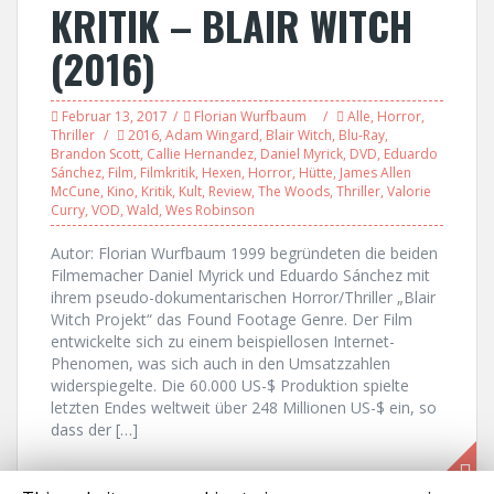
KRITIK – BLAIR WITCH
(2016)
Februar 13, 2017
Florian Wurfbaum
Alle
,
Horror
,
Thriller
2016
,
Adam Wingard
,
Blair Witch
,
Blu-Ray
,
Brandon Scott
,
Callie Hernandez
,
Daniel Myrick
,
DVD
,
Eduardo
Sánchez
,
Film
,
Filmkritik
,
Hexen
,
Horror
,
Hütte
,
James Allen
McCune
,
Kino
,
Kritik
,
Kult
,
Review
,
The Woods
,
Thriller
,
Valorie
Curry
,
VOD
,
Wald
,
Wes Robinson
Autor: Florian Wurfbaum 1999 begründeten die beiden
Filmemacher Daniel Myrick und Eduardo Sánchez mit
ihrem pseudo-dokumentarischen Horror/Thriller „Blair
Witch Projekt“ das Found Footage Genre. Der Film
entwickelte sich zu einem beispiellosen Internet-
Phenomen, was sich auch in den Umsatzzahlen
widerspiegelte. Die 60.000 US-$ Produktion spielte
letzten Endes weltweit über 248 Millionen US-$ ein, so
dass der […]