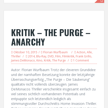
KRITIK – THE PURGE –
ANARCHY
Oktober 10, 2015
Florian Wurfbaum
Action
,
Alle
,
Thriller
2014
,
Blu-Ray
,
DVD
,
Film
,
Filmkritik
,
Frank Grillo
,
James DeMonaco
,
Kino
,
Kritik
,
The Purge
1 Comment
Autor: Florian Wurfbaum Trotz der cleveren Grundidee
und der namhaften Besetzung konnte der letztjährige
Überraschungserfolg „The Purge – Die Säuberung“
qualitativ nicht vollends überzeugen. James
DeMonacos Thriller verschenkte insgesamt einfach zu
viel seines sichtlich vorhandenen Potentials und
entpuppte sich letztendlich lediglich als
stimmungsvoller Durchschnitts-Home-Invasion-Thriller.