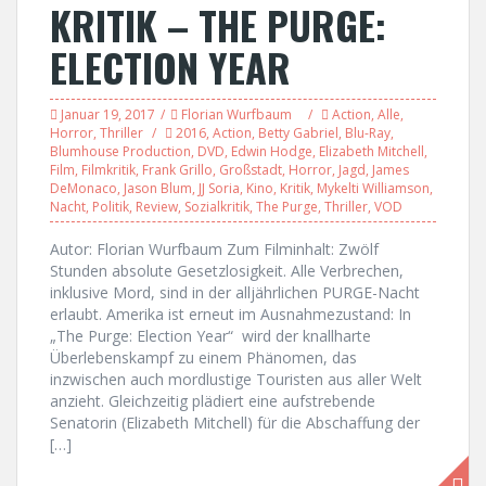
KRITIK – THE PURGE:
ELECTION YEAR
Januar 19, 2017
Florian Wurfbaum
Action
,
Alle
,
Horror
,
Thriller
2016
,
Action
,
Betty Gabriel
,
Blu-Ray
,
Blumhouse Production
,
DVD
,
Edwin Hodge
,
Elizabeth Mitchell
,
Film
,
Filmkritik
,
Frank Grillo
,
Großstadt
,
Horror
,
Jagd
,
James
DeMonaco
,
Jason Blum
,
JJ Soria
,
Kino
,
Kritik
,
Mykelti Williamson
,
Nacht
,
Politik
,
Review
,
Sozialkritik
,
The Purge
,
Thriller
,
VOD
Autor: Florian Wurfbaum Zum Filminhalt: Zwölf
Stunden absolute Gesetzlosigkeit. Alle Verbrechen,
inklusive Mord, sind in der alljährlichen PURGE-Nacht
erlaubt. Amerika ist erneut im Ausnahmezustand: In
„The Purge: Election Year“ wird der knallharte
Überlebenskampf zu einem Phänomen, das
inzwischen auch mordlustige Touristen aus aller Welt
anzieht. Gleichzeitig plädiert eine aufstrebende
Senatorin (Elizabeth Mitchell) für die Abschaffung der
[…]