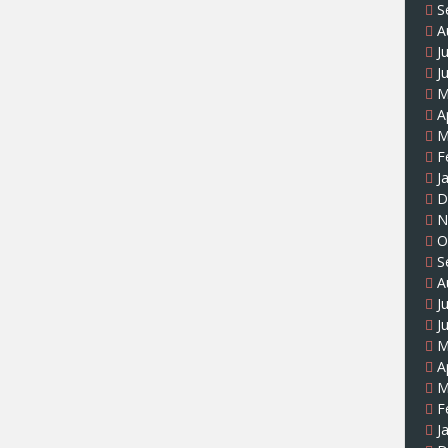
S
A
J
J
M
A
M
F
J
D
N
O
S
A
J
J
M
A
M
F
J