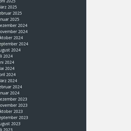
pril 2025
ärz 2025
ebruar 2025
anuar 2025
ezember 2024
ovember 2024
ktober 2024
eptember 2024
ugust 2024
uli 2024
uni 2024
ai 2024
pril 2024
ärz 2024
ebruar 2024
anuar 2024
ezember 2023
ovember 2023
ktober 2023
eptember 2023
ugust 2023
uli 2023