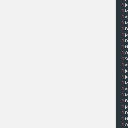
J
M
A
M
F
J
D
N
O
S
A
J
J
M
A
M
F
J
D
N
O