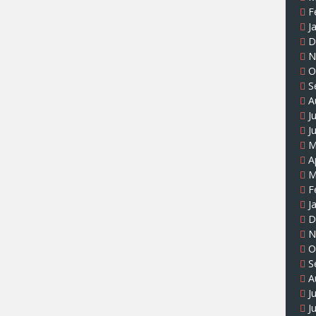
F
J
D
N
O
S
A
J
J
M
A
M
F
J
D
N
O
S
A
J
J