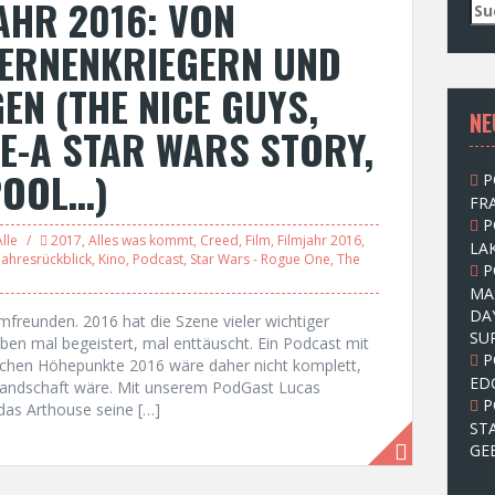
AHR 2016: VON
S
u
TERNENKRIEGERN UND
c
h
GEN (THE NICE GUYS,
e
NE
n
E-A STAR WARS STORY,
n
a
POOL…)
P
c
FRA
h
P
:
Alle
2017
,
Alles was kommt
,
Creed
,
Film
,
Filmjahr 2016
,
LAK
Jahresrückblick
,
Kino
,
Podcast
,
Star Wars - Rogue One
,
The
P
MA
DA
ilmfreunden. 2016 hat die Szene vieler wichtiger
SU
ben mal begeistert, mal enttäuscht. Ein Podcast mit
P
lichen Höhepunkte 2016 wäre daher nicht komplett,
ED
mlandschaft wäre. Mit unserem PodGast Lucas
P
as Arthouse seine […]
ST
GE