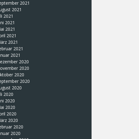
eptember 2021
ugust 2021
uli 2021
uni 2021
ai 2021
pril 2021
ärz 2021
ebruar 2021
anuar 2021
ezember 2020
ovember 2020
ktober 2020
eptember 2020
ugust 2020
uli 2020
uni 2020
ai 2020
pril 2020
ärz 2020
ebruar 2020
anuar 2020