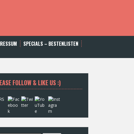
PRESSUM
SPECIALS – BESTENLISTEN
EASE FOLLOW & LIKE US :)