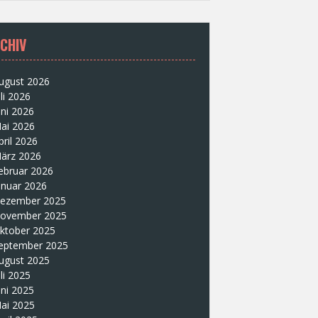
CHIV
ugust 2026
uli 2026
uni 2026
ai 2026
pril 2026
ärz 2026
ebruar 2026
anuar 2026
ezember 2025
ovember 2025
ktober 2025
eptember 2025
ugust 2025
uli 2025
uni 2025
ai 2025