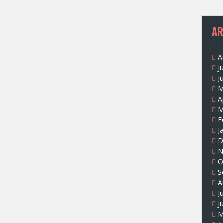
AR
A
J
J
M
A
M
F
J
D
N
O
S
A
J
J
M