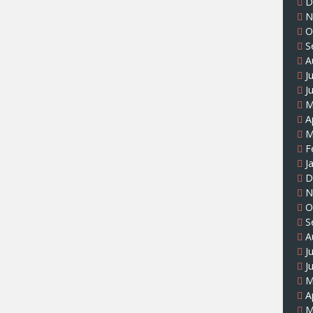
D
N
O
S
A
J
J
M
A
M
F
J
D
N
O
S
A
J
J
M
A
M