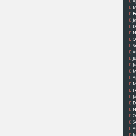
A
M
F
J
D
N
O
S
A
J
J
M
A
M
F
J
D
N
O
S
A
J