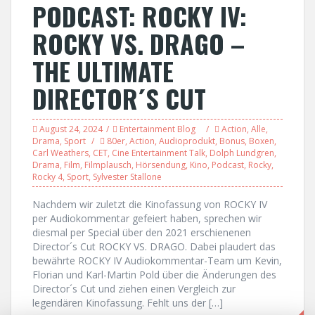
PODCAST: ROCKY IV:
ROCKY VS. DRAGO –
THE ULTIMATE
DIRECTOR´S CUT
August 24, 2024
Entertainment Blog
Action
,
Alle
,
Drama
,
Sport
80er
,
Action
,
Audioprodukt
,
Bonus
,
Boxen
,
Carl Weathers
,
CET
,
Cine Entertainment Talk
,
Dolph Lundgren
,
Drama
,
Film
,
Filmplausch
,
Hörsendung
,
Kino
,
Podcast
,
Rocky
,
Rocky 4
,
Sport
,
Sylvester Stallone
Nachdem wir zuletzt die Kinofassung von ROCKY IV
per Audiokommentar gefeiert haben, sprechen wir
diesmal per Special über den 2021 erschienenen
Director´s Cut ROCKY VS. DRAGO. Dabei plaudert das
bewährte ROCKY IV Audiokommentar-Team um Kevin,
Florian und Karl-Martin Pold über die Änderungen des
Director´s Cut und ziehen einen Vergleich zur
legendären Kinofassung. Fehlt uns der […]