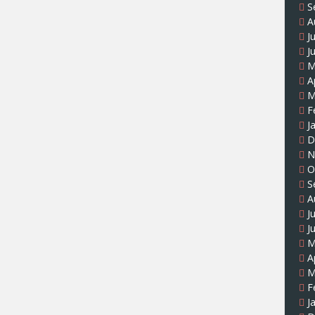
S
A
J
J
M
A
M
F
J
D
N
O
S
A
J
J
M
A
M
F
J