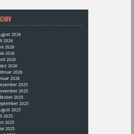
CHIV
ugust 2026
uli 2026
uni 2026
ai 2026
pril 2026
ärz 2026
ebruar 2026
anuar 2026
ezember 2025
ovember 2025
ktober 2025
eptember 2025
ugust 2025
uli 2025
uni 2025
ai 2025