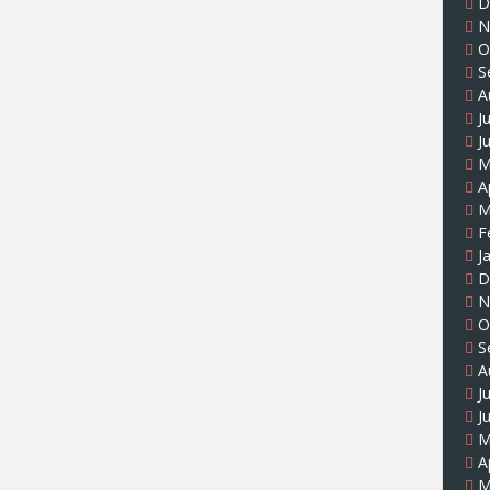
D
N
O
S
A
J
J
M
A
M
F
J
D
N
O
S
A
J
J
M
A
M