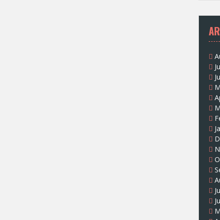
AR
A
J
J
M
A
M
F
J
D
N
O
S
A
J
J
M