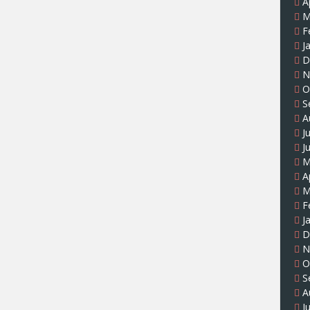
A
M
F
J
D
N
O
S
A
J
J
M
A
M
F
J
D
N
O
S
A
J