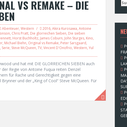
NAL VS REMAKE – DIE
S
u
BEN
c
h
e
Abenteuer
,
Western
2016
,
Akira Kurosawa
,
Antoine
NE
n
ronson
,
Chris Pratt
,
Die glorreichen Sieben
,
Die sieben
n
Bennett
,
Horst Buchholtz
,
James Coburn
,
John Sturges
,
Kino
,
a
er
,
Michael Biehn
,
Original vs Remake
,
Peter Sarsgaard
,
P
c
,
Serie
,
Steve McQueen
,
TV
,
Vincent D'Onofrio
,
Western
,
Yul
FRA
h
P
:
ollywood und hat mit DIE GLORREICHEN SIEBEN auch
LAK
 der Regie von Antoine Fuqua reiten Denzel
P
tnern für Rache und Gerechtigkeit gegen eine
MA
l Brynner und der „King of Cool“ Steve McQueen. Für
DA
SU
P
ED
P
ST
GE