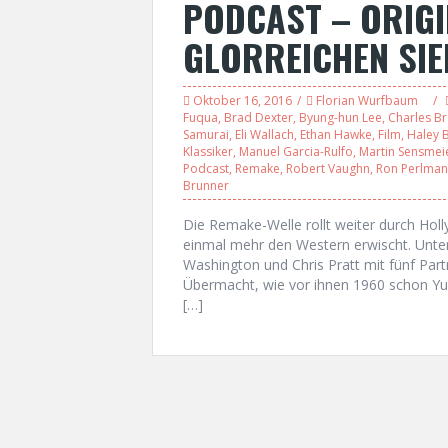
PODCAST – ORIGI
GLORREICHEN SIE
Oktober 16, 2016
Florian Wurfbaum
Fuqua
,
Brad Dexter
,
Byung-hun Lee
,
Charles B
Samurai
,
Eli Wallach
,
Ethan Hawke
,
Film
,
Haley 
Klassiker
,
Manuel Garcia-Rulfo
,
Martin Sensmei
Podcast
,
Remake
,
Robert Vaughn
,
Ron Perlman
Brunner
Die Remake-Welle rollt weiter durch H
einmal mehr den Western erwischt. Unter
Washington und Chris Pratt mit fünf Par
Übermacht, wie vor ihnen 1960 schon Yu
[…]