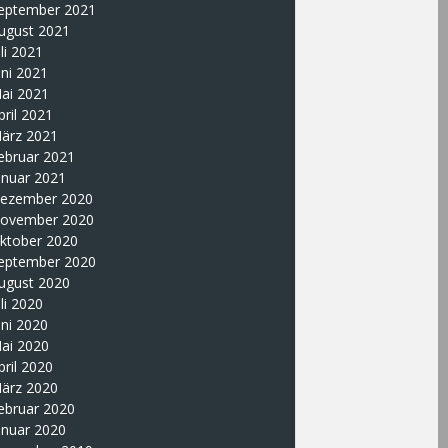
eptember 2021
ugust 2021
uli 2021
uni 2021
ai 2021
pril 2021
ärz 2021
ebruar 2021
anuar 2021
ezember 2020
ovember 2020
ktober 2020
eptember 2020
ugust 2020
uli 2020
uni 2020
ai 2020
pril 2020
ärz 2020
ebruar 2020
anuar 2020