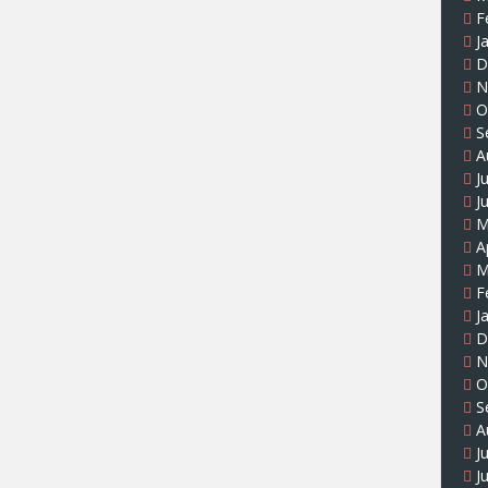
F
J
D
N
O
S
A
J
J
M
A
M
F
J
D
N
O
S
A
J
J