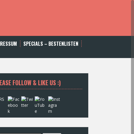
PRESSUM
SPECIALS – BESTENLISTEN
EASE FOLLOW & LIKE US :)