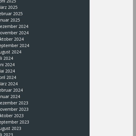
pril 2025
ärz 2025
ebruar 2025
anuar 2025
ezember 2024
ovember 2024
ktober 2024
eptember 2024
ugust 2024
uli 2024
uni 2024
ai 2024
pril 2024
ärz 2024
ebruar 2024
anuar 2024
ezember 2023
ovember 2023
ktober 2023
eptember 2023
ugust 2023
uli 2023