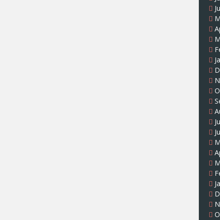
J
M
A
M
F
J
D
N
O
S
A
J
J
M
A
M
F
J
D
N
O