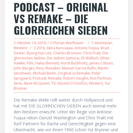
PODCAST – ORIGINAL
VS REMAKE – DIE
GLORREICHEN SIEBEN
Oktober 16, 2016
Florian Wurfbaum
Abenteuer
,
Western
2016
,
Akira Kurosawa
,
Antoine Fuqua
,
Brad
Dexter
,
Byung-hun Lee
,
Charles Bronson
,
Chris Pratt
,
Die
glorreichen Sieben
,
Die sieben Samurai
,
Eli Wallach
,
Ethan
Hawke
,
Film
,
Haley Bennett
,
Horst Buchholtz
,
James Coburn
,
John Sturges
,
Kino
,
Klassiker
,
Manuel Garcia-Rulfo
,
Martin
Sensmeier
,
Michael Biehn
,
Original vs Remake
,
Peter
Sarsgaard
,
Podcast
,
Remake
,
Robert Vaughn
,
Ron Perlman
,
Serie
,
Steve McQueen
,
TV
,
Vincent D'Onofrio
,
Western
,
Yul
Brunner
Die Remake-Welle rollt weiter durch Hollywood und
hat mit DIE GLORREICHEN SIEBEN auch einmal mehr
den Western erwischt. Unter der Regie von Antoine
Fuqua reiten Denzel Washington und Chris Pratt mit
fünf Partnern für Rache und Gerechtigkeit gegen eine
Übermacht, wie vor ihnen 1960 schon Yul Brynner und