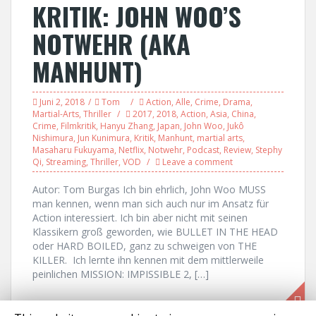
KRITIK: JOHN WOO’S
NOTWEHR (AKA
MANHUNT)
Juni 2, 2018
Tom
Action
,
Alle
,
Crime
,
Drama
,
Martial-Arts
,
Thriller
2017
,
2018
,
Action
,
Asia
,
China
,
Crime
,
Filmkritik
,
Hanyu Zhang
,
Japan
,
John Woo
,
Jukô
Nishimura
,
Jun Kunimura
,
Kritik
,
Manhunt
,
martial arts
,
Masaharu Fukuyama
,
Netflix
,
Notwehr
,
Podcast
,
Review
,
Stephy
Qi
,
Streaming
,
Thriller
,
VOD
Leave a comment
Autor: Tom Burgas Ich bin ehrlich, John Woo MUSS
man kennen, wenn man sich auch nur im Ansatz für
Action interessiert. Ich bin aber nicht mit seinen
Klassikern groß geworden, wie BULLET IN THE HEAD
oder HARD BOILED, ganz zu schweigen von THE
KILLER. Ich lernte ihn kennen mit dem mittlerweile
peinlichen MISSION: IMPISSIBLE 2, […]