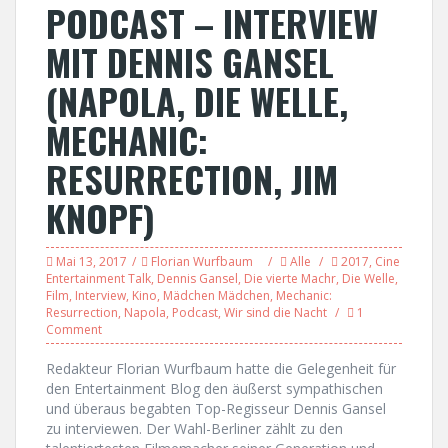
PODCAST – INTERVIEW
MIT DENNIS GANSEL
(NAPOLA, DIE WELLE,
MECHANIC:
RESURRECTION, JIM
KNOPF)
Mai 13, 2017
Florian Wurfbaum
Alle
2017
,
Cine
Entertainment Talk
,
Dennis Gansel
,
Die vierte Machr
,
Die Welle
,
Film
,
Interview
,
Kino
,
Mädchen Mädchen
,
Mechanic:
Resurrection
,
Napola
,
Podcast
,
Wir sind die Nacht
1
Comment
Redakteur Florian Wurfbaum hatte die Gelegenheit für
den Entertainment Blog den äußerst sympathischen
und überaus begabten Top-Regisseur Dennis Gansel
zu interviewen. Der Wahl-Berliner zählt zu den