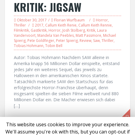
KRITIK: JIGSAW
Oktober 30, 2017
Florian Wurfbaum
Horror
,
Thriller
2017
,
Callum Keith Renie
,
Callum Keith Rennie
,
Filmkritik
,
Gastkritik
,
Horror
,
Josh Stolberg
,
Kritik
,
Laura
Vandervoort
,
Mandela Van Peebles
,
Matt Passmore
,
Michael
Spierig
,
Pete Goldfinger
,
Peter Spierig
,
Review
,
Saw
,
Thriller
,
Tobias Hohmann
,
Tobin Bell
Autor: Tobias Hohmann Nachdem SAW alleine in
Amerika knapp 56 Millionen Dollar einspielte, entstand
jedes Jahr ein weiteres Sequel, das jeweils zu
Halloween in den amerikanischen Kinos startete.
Tatsächlich markierte SAW den Startschuss für das
erfolgreichste Horror-Franchise überhaupt, denn
insgesamt spielten die sieben Filme weltweit rund 880
Millionen Dollar ein. Die Macher erwiesen sich dabei
[…]
This website uses cookies to improve your experience.
We'll assume you're ok with this, but you can opt-out if