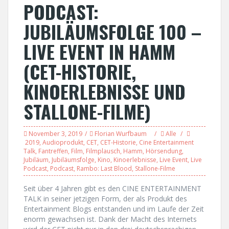
PODCAST:
JUBILÄUMSFOLGE 100 –
LIVE EVENT IN HAMM
(CET-HISTORIE,
KINOERLEBNISSE UND
STALLONE-FILME)
November 3, 2019
Florian Wurfbaum
Alle
2019
,
Audioprodukt
,
CET
,
CET-Historie
,
Cine Entertainment
Talk
,
Fantreffen
,
Film
,
Filmplausch
,
Hamm
,
Hörsendung
,
Jubiläum
,
Jubiläumsfolge
,
Kino
,
Kinoerlebnisse
,
Live Event
,
Live
Podcast
,
Podcast
,
Rambo: Last Blood
,
Stallone-Filme
Seit über 4 Jahren gibt es den CINE ENTERTAINMENT
TALK in seiner jetzigen Form, der als Produkt des
Entertainment Blogs entstanden und im Laufe der Zeit
enorm gewachsen ist. Dank der Macht des Internets