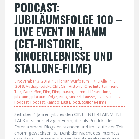
PODCAST:
JUBILÄUMSFOLGE 100 –
LIVE EVENT IN HAMM
(CET-HISTORIE,
KINOERLEBNISSE UND
STALLONE-FILME)
November 3, 2019
Florian Wurfbaum
Alle
2019
,
Audioprodukt
,
CET
,
CET-Historie
,
Cine Entertainment
Talk
,
Fantreffen
,
Film
,
Filmplausch
,
Hamm
,
Hörsendung
,
Jubiläum
,
Jubiläumsfolge
,
Kino
,
Kinoerlebnisse
,
Live Event
,
Live
Podcast
,
Podcast
,
Rambo: Last Blood
,
Stallone-Filme
Seit über 4 Jahren gibt es den CINE ENTERTAINMENT
TALK in seiner jetzigen Form, der als Produkt des
Entertainment Blogs entstanden und im Laufe der Zeit
enorm gewachsen ist. Dank der Macht des Internets