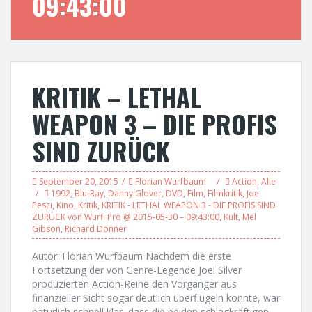
09:43:00
KRITIK – LETHAL
WEAPON 3 – DIE PROFIS
SIND ZURÜCK
September 20, 2015
Florian Wurfbaum
Action
,
Alle
1992
,
Blu-Ray
,
Danny Glover
,
DVD
,
Film
,
Filmkritik
,
Joe
Pesci
,
Kino
,
Kritik
,
KRITIK - LETHAL WEAPON 3 - DIE PROFIS SIND
ZURÜCK von Wurfi Pro @ 2015-05-30 – 09:43:00
,
Kult
,
Mel
Gibson
,
Richard Donner
Autor: Florian Wurfbaum Nachdem die erste
Fortsetzung der von Genre-Legende Joel Silver
produzierten Action-Reihe den Vorgänger aus
finanzieller Sicht sogar deutlich überflügeln konnte, war
natürlich schnell klar, dass die beiden schlagkräftigen