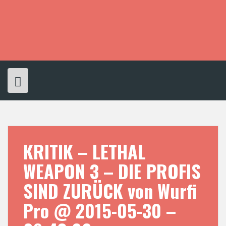
S
k
i
p
t
o
c
o
n
t
e
n
t
KRITIK – LETHAL
WEAPON 3 – DIE PROFIS
SIND ZURÜCK von Wurfi
Pro @ 2015-05-30 –