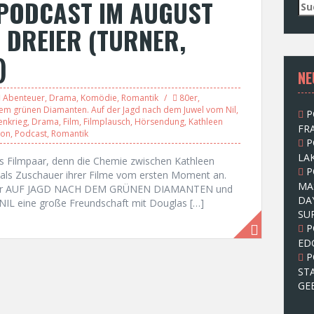
PODCAST IM AUGUST
S
u
 DREIER (TURNER,
c
h
)
e
NE
n
n
Abenteuer
,
Drama
,
Komödie
,
Romantik
80er
,
a
dem grünen Diamanten. Auf der Jagd nach dem Juwel vom Nil
,
P
c
enkrieg
,
Drama
,
Film
,
Filmplausch
,
Hörsendung
,
Kathleen
FRA
h
eon
,
Podcast
,
Romantik
P
:
LAK
tes Filmpaar, denn die Chemie zwischen Kathleen
P
als Zuschauer ihrer Filme vom ersten Moment an.
MA
 vor AUF JAGD NACH DEM GRÜNEN DIAMANTEN und
DA
 eine große Freundschaft mit Douglas […]
SU
P
ED
P
ST
GE