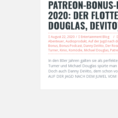
PATREON-BONUS-
2020: DER FLOTTE
DOUGLAS, DEVITO
August 22, 2020
Entertainment Blog
Abenteuer
,
Audioprodukt
,
Auf der Jagd nach 
Bonus
,
Bonus-Podcast
,
Danny DeVito
,
Der Ros
Turner
,
Kinio
,
Komödie
,
Michael Douglas
,
Patr
In den 80er Jahren galten sie als perfek
Turner und Michael Douglas spürte man 
Doch auch Danny DeVito, dem schon
AUF DER JAGD NACH DEM JUWEL VOM NIL