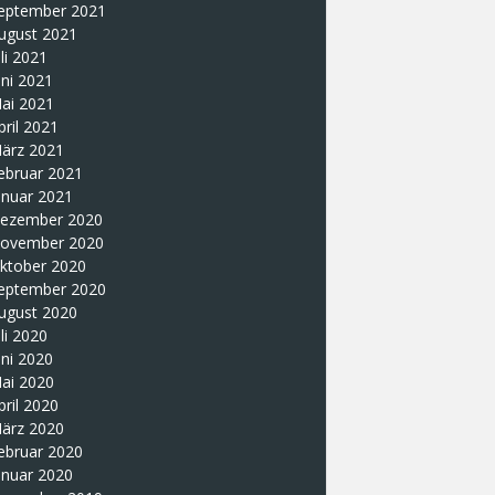
eptember 2021
ugust 2021
uli 2021
uni 2021
ai 2021
pril 2021
ärz 2021
ebruar 2021
anuar 2021
ezember 2020
ovember 2020
ktober 2020
eptember 2020
ugust 2020
uli 2020
uni 2020
ai 2020
pril 2020
ärz 2020
ebruar 2020
anuar 2020