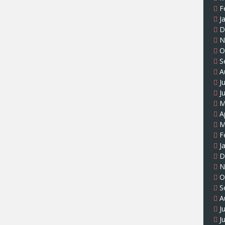
F
J
D
N
O
S
A
J
J
M
A
M
F
J
D
N
O
S
A
J
J