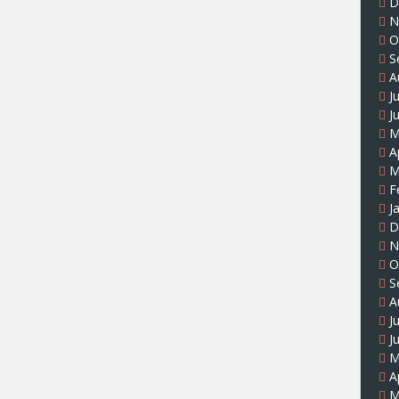
D
N
O
S
A
J
J
M
A
M
F
J
D
N
O
S
A
J
J
M
A
M