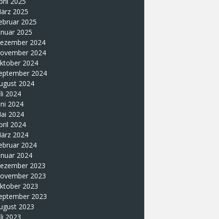
pril 2025
ärz 2025
ebruar 2025
anuar 2025
ezember 2024
ovember 2024
ktober 2024
eptember 2024
ugust 2024
uli 2024
uni 2024
ai 2024
pril 2024
ärz 2024
ebruar 2024
anuar 2024
ezember 2023
ovember 2023
ktober 2023
eptember 2023
ugust 2023
uli 2023