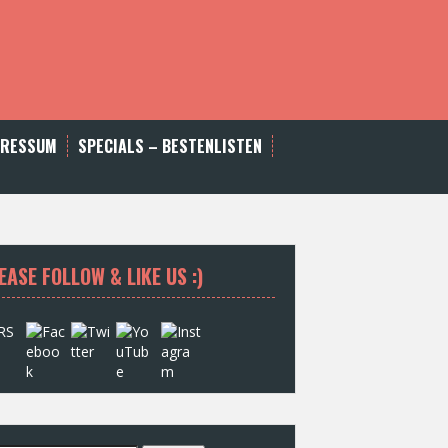
PRESSUM
SPECIALS – BESTENLISTEN
EASE FOLLOW & LIKE US :)