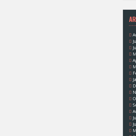
AR
A
J
J
M
A
M
F
J
D
N
O
S
A
J
J
M