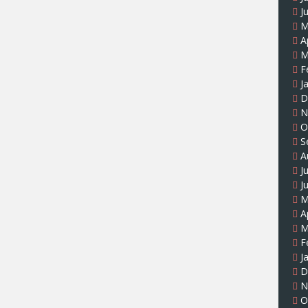
J
M
A
M
F
J
D
N
O
S
A
J
J
M
A
M
F
J
D
N
O