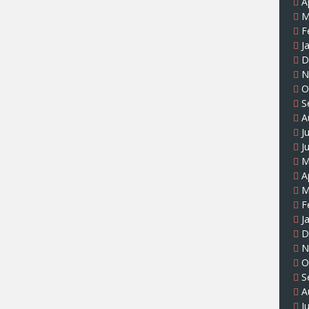
A
M
F
J
D
N
O
S
A
J
J
M
A
M
F
J
D
N
O
S
A
J