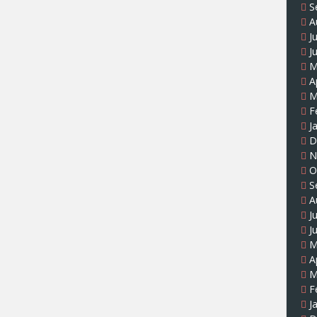
S
A
J
J
M
A
M
F
J
D
N
O
S
A
J
J
M
A
M
F
J