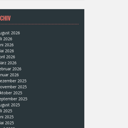
CHIV
ugust 2026
uli 2026
uni 2026
ai 2026
pril 2026
ärz 2026
ebruar 2026
anuar 2026
ezember 2025
ovember 2025
ktober 2025
eptember 2025
ugust 2025
uli 2025
uni 2025
ai 2025