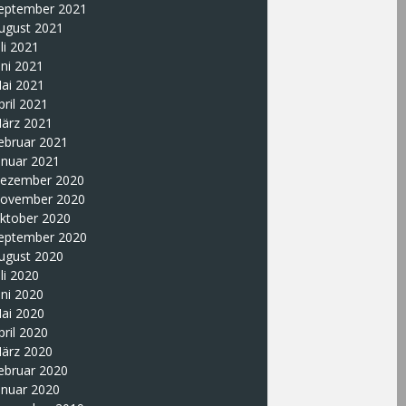
eptember 2021
ugust 2021
uli 2021
uni 2021
ai 2021
pril 2021
ärz 2021
ebruar 2021
anuar 2021
ezember 2020
ovember 2020
ktober 2020
eptember 2020
ugust 2020
uli 2020
uni 2020
ai 2020
pril 2020
ärz 2020
ebruar 2020
anuar 2020