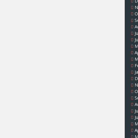
D
N
O
S
A
J
J
M
A
M
F
J
D
N
O
S
A
J
J
M
A
M