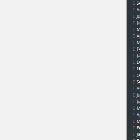
S
A
J
J
M
A
M
F
J
D
N
O
S
A
J
J
M
A
M
F
J