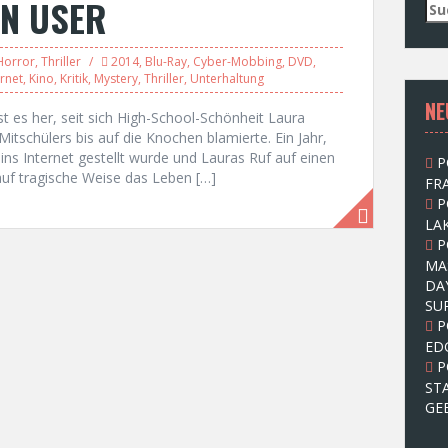
WN USER
S
u
c
Horror
,
Thriller
2014
,
Blu-Ray
,
Cyber-Mobbing
,
DVD
,
h
ernet
,
Kino
,
Kritik
,
Mystery
,
Thriller
,
Unterhaltung
e
NE
n
ist es her, seit sich High-School-Schönheit Laura
n
itschülers bis auf die Knochen blamierte. Ein Jahr,
a
s ins Internet gestellt wurde und Lauras Ruf auf einen
P
c
a auf tragische Weise das Leben […]
FRA
h
P
:
LAK
P
MA
DA
SU
P
ED
P
ST
GE