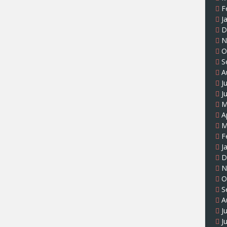
F
J
D
N
O
S
A
J
J
M
A
M
F
J
D
N
O
S
A
J
J