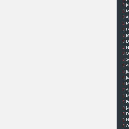
J
M
A
M
F
J
D
N
O
S
A
J
J
M
A
M
F
J
D
N
O