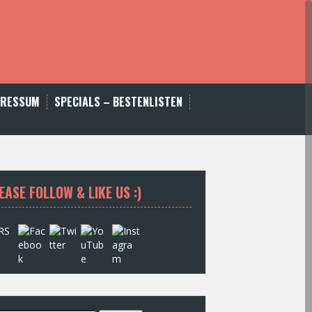
PRESSUM
SPECIALS – BESTENLISTEN
EASE FOLLOW & LIKE US :)