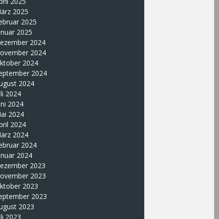
pril 2025
ärz 2025
ebruar 2025
anuar 2025
ezember 2024
ovember 2024
ktober 2024
eptember 2024
ugust 2024
uli 2024
uni 2024
ai 2024
pril 2024
ärz 2024
ebruar 2024
anuar 2024
ezember 2023
ovember 2023
ktober 2023
eptember 2023
ugust 2023
uli 2023