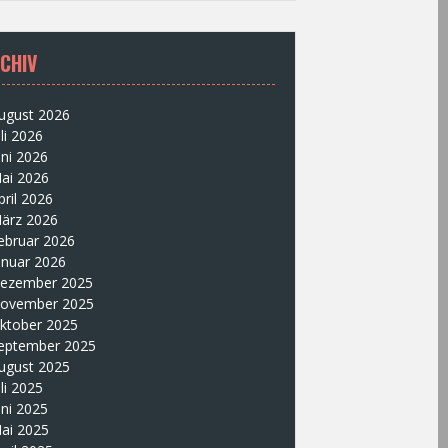
CHIV
ugust 2026
uli 2026
uni 2026
ai 2026
pril 2026
ärz 2026
ebruar 2026
anuar 2026
ezember 2025
ovember 2025
ktober 2025
eptember 2025
ugust 2025
uli 2025
uni 2025
ai 2025