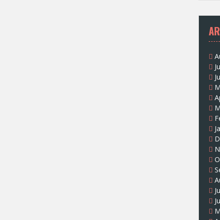
AR
A
J
J
M
A
M
F
J
D
N
O
S
A
J
J
M