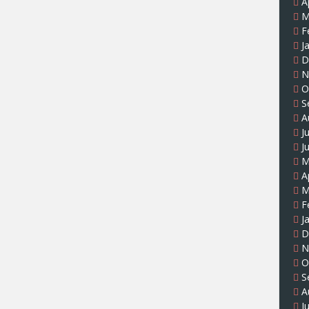
A
M
F
J
D
N
O
S
A
J
J
M
A
M
F
J
D
N
O
S
A
J