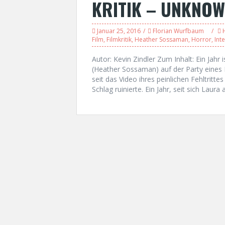
KRITIK – UNKNO
Januar 25, 2016
Florian Wurfbaum
Film
,
Filmkritik
,
Heather Sossaman
,
Horror
,
Int
Autor: Kevin Zindler Zum Inhalt: Ein Jahr 
(Heather Sossaman) auf der Party eines M
seit das Video ihres peinlichen Fehltritte
Schlag ruinierte. Ein Jahr, seit sich Laur