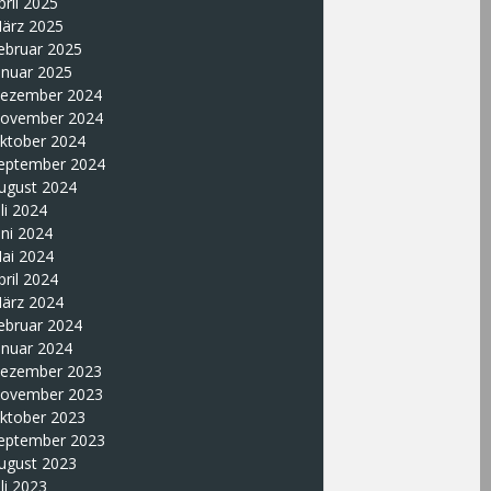
pril 2025
ärz 2025
ebruar 2025
anuar 2025
ezember 2024
ovember 2024
ktober 2024
eptember 2024
ugust 2024
uli 2024
uni 2024
ai 2024
pril 2024
ärz 2024
ebruar 2024
anuar 2024
ezember 2023
ovember 2023
ktober 2023
eptember 2023
ugust 2023
uli 2023