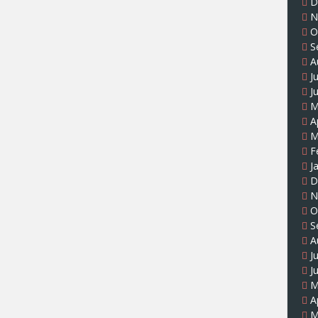
D
N
O
S
A
J
J
M
A
M
F
J
D
N
O
S
A
J
J
M
A
M