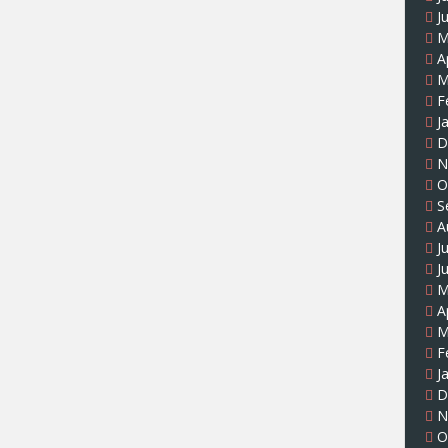
J
M
A
M
F
J
D
N
O
S
A
J
J
M
A
M
F
J
D
N
O