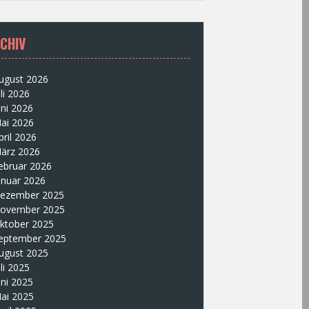
CHIV
ugust 2026
uli 2026
uni 2026
ai 2026
pril 2026
ärz 2026
ebruar 2026
anuar 2026
ezember 2025
ovember 2025
ktober 2025
eptember 2025
ugust 2025
uli 2025
uni 2025
ai 2025