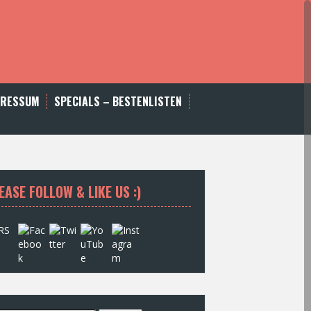
PRESSUM
SPECIALS – BESTENLISTEN
EASE FOLLOW & LIKE US :)