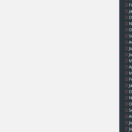
F
J
D
N
O
S
A
J
J
M
A
M
F
J
D
N
O
S
A
J
J