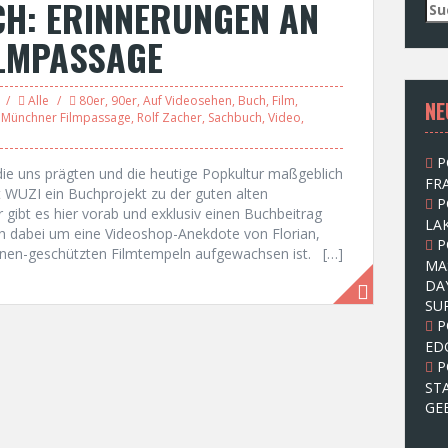
CH: ERINNERUNGEN AN
S
u
ILMPASSAGE
c
h
e
Alle
80er
,
90er
,
Auf Videosehen
,
Buch
,
Film
,
NE
n
,
Münchner Filmpassage
,
Rolf Zacher
,
Sachbuch
,
Video
,
n
a
P
c
die uns prägten und die heutige Popkultur maßgeblich
FRA
h
it WUZI ein Buchprojekt zu der guten alten
P
:
r gibt es hier vorab und exklusiv einen Buchbeitrag
LAK
ch dabei um eine Videoshop-Anekdote von Florian,
P
onnen-geschützten Filmtempeln aufgewachsen ist. […]
MA
DA
SU
P
ED
P
ST
GE