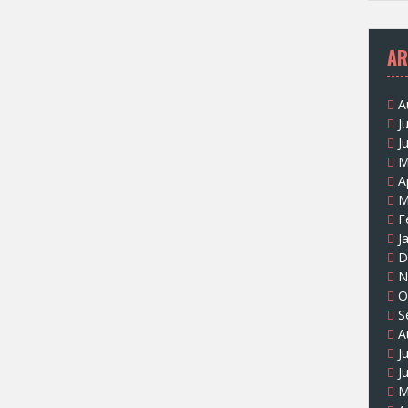
AR
A
J
J
M
A
M
F
J
D
N
O
S
A
J
J
M