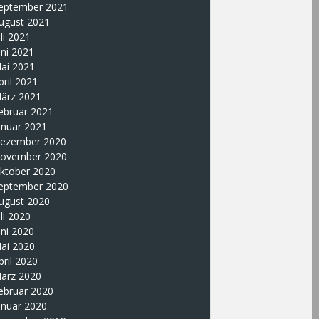
eptember 2021
ugust 2021
uli 2021
uni 2021
ai 2021
pril 2021
ärz 2021
ebruar 2021
anuar 2021
ezember 2020
ovember 2020
ktober 2020
eptember 2020
ugust 2020
uli 2020
uni 2020
ai 2020
pril 2020
ärz 2020
ebruar 2020
anuar 2020