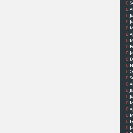
S
A
J
J
M
A
M
F
J
D
N
O
S
A
J
J
M
A
M
F
J