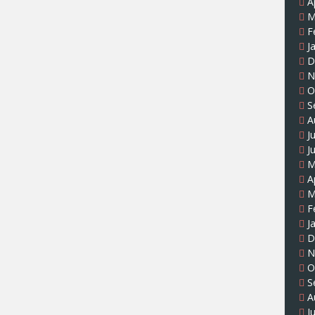
A
M
F
J
D
N
O
S
A
J
J
M
A
M
F
J
D
N
O
S
A
J