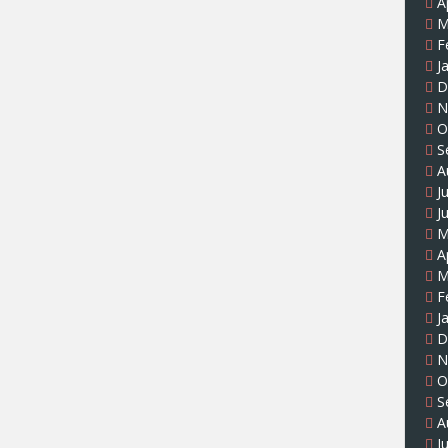
A
M
F
J
D
N
O
S
A
J
J
M
A
M
F
J
D
N
O
S
A
J