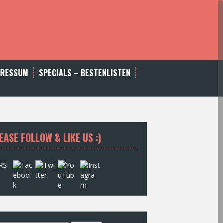
PRESSUM
SPECIALS – BESTENLISTEN
EASE FOLLOW & LIKE US :)