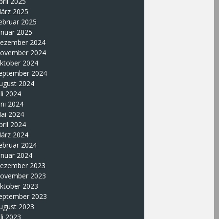
pril 2025
ärz 2025
ebruar 2025
anuar 2025
ezember 2024
ovember 2024
ktober 2024
eptember 2024
ugust 2024
uli 2024
uni 2024
ai 2024
pril 2024
ärz 2024
ebruar 2024
anuar 2024
ezember 2023
ovember 2023
ktober 2023
eptember 2023
ugust 2023
uli 2023