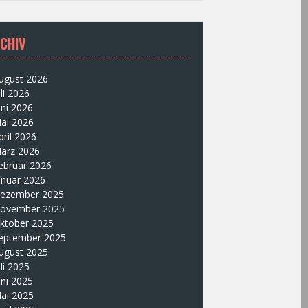
CHIV
ugust 2026
uli 2026
uni 2026
ai 2026
pril 2026
ärz 2026
ebruar 2026
anuar 2026
ezember 2025
ovember 2025
ktober 2025
eptember 2025
ugust 2025
uli 2025
uni 2025
ai 2025