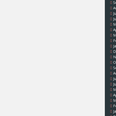
S
A
J
J
M
A
M
F
J
D
N
O
S
A
J
J
M
A
M
F
J