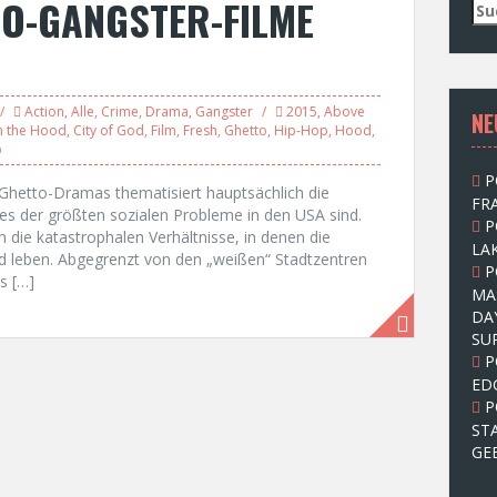
TO-GANGSTER-FILME
S
u
c
h
e
Action
,
Alle
,
Crime
,
Drama
,
Gangster
2015
,
Above
NE
n
n the Hood
,
City of God
,
Film
,
Fresh
,
Ghetto
,
Hip-Hop
,
Hood
,
n
p
a
P
c
Ghetto-Dramas thematisiert hauptsächlich die
FRA
h
nes der größten sozialen Probleme in den USA sind.
P
:
h die katastrophalen Verhältnisse, in denen die
LAK
d leben. Abgegrenzt von den „weißen“ Stadtzentren
P
s […]
MA
DA
SU
P
ED
P
ST
GE