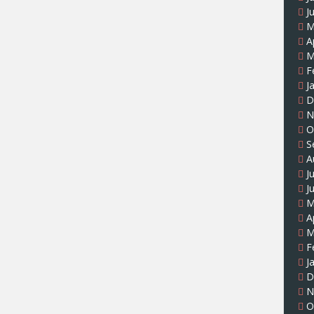
J
M
A
M
F
J
D
N
O
S
A
J
J
M
A
M
F
J
D
N
O