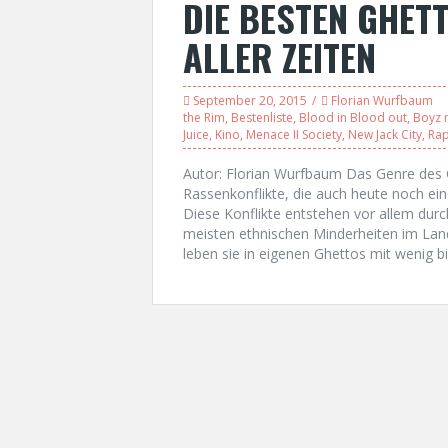
DIE BESTEN GHET
ALLER ZEITEN
September 20, 2015
Florian Wurfbaum
the Rim
,
Bestenliste
,
Blood in Blood out
,
Boyz 
Juice
,
Kino
,
Menace II Society
,
New Jack City
,
Ra
Autor: Florian Wurfbaum Das Genre des 
Rassenkonflikte, die auch heute noch ei
Diese Konflikte entstehen vor allem durc
meisten ethnischen Minderheiten im Lan
leben sie in eigenen Ghettos mit wenig bi