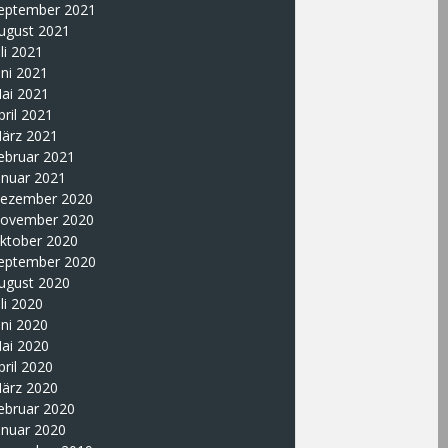
eptember 2021
ugust 2021
uli 2021
uni 2021
ai 2021
pril 2021
ärz 2021
ebruar 2021
anuar 2021
ezember 2020
ovember 2020
ktober 2020
eptember 2020
ugust 2020
uli 2020
uni 2020
ai 2020
pril 2020
ärz 2020
ebruar 2020
anuar 2020