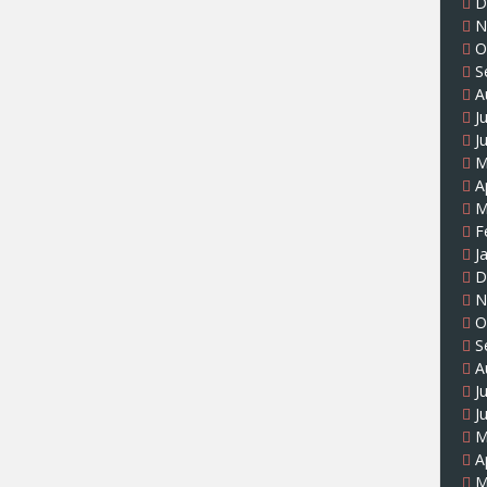
D
N
O
S
A
J
J
M
A
M
F
J
D
N
O
S
A
J
J
M
A
M