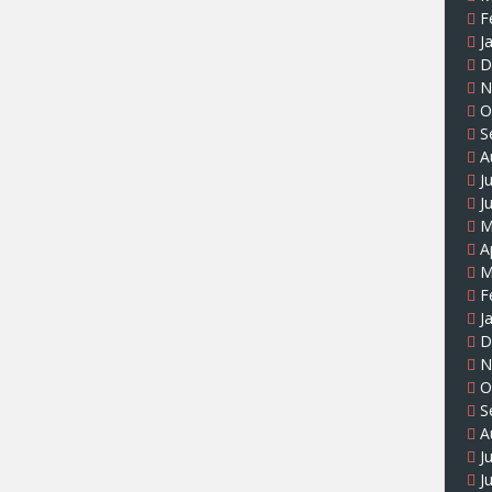
F
J
D
N
O
S
A
J
J
M
A
M
F
J
D
N
O
S
A
J
J