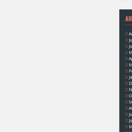
AR
A
J
J
M
A
M
F
J
D
N
O
S
A
J
J
M