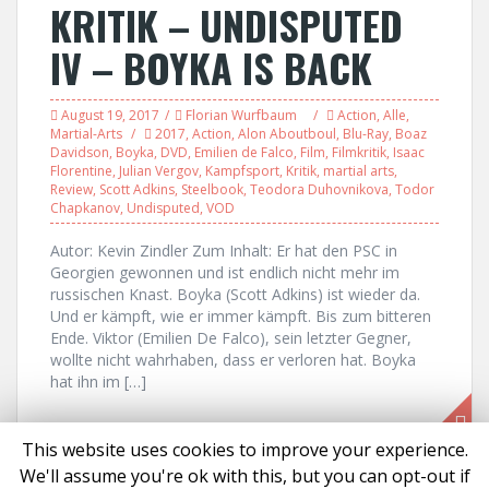
KRITIK – UNDISPUTED
IV – BOYKA IS BACK
August 19, 2017
Florian Wurfbaum
Action
,
Alle
,
Martial-Arts
2017
,
Action
,
Alon Aboutboul
,
Blu-Ray
,
Boaz
Davidson
,
Boyka
,
DVD
,
Emilien de Falco
,
Film
,
Filmkritik
,
Isaac
Florentine
,
Julian Vergov
,
Kampfsport
,
Kritik
,
martial arts
,
Review
,
Scott Adkins
,
Steelbook
,
Teodora Duhovnikova
,
Todor
Chapkanov
,
Undisputed
,
VOD
Autor: Kevin Zindler Zum Inhalt: Er hat den PSC in
Georgien gewonnen und ist endlich nicht mehr im
russischen Knast. Boyka (Scott Adkins) ist wieder da.
Und er kämpft, wie er immer kämpft. Bis zum bitteren
Ende. Viktor (Emilien De Falco), sein letzter Gegner,
wollte nicht wahrhaben, dass er verloren hat. Boyka
hat ihn im […]
This website uses cookies to improve your experience.
We'll assume you're ok with this, but you can opt-out if