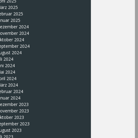
pril 2025
ärz 2025
ebruar 2025
anuar 2025
ezember 2024
ovember 2024
ktober 2024
eptember 2024
ugust 2024
uli 2024
uni 2024
ai 2024
pril 2024
ärz 2024
ebruar 2024
anuar 2024
ezember 2023
ovember 2023
ktober 2023
eptember 2023
ugust 2023
uli 2023