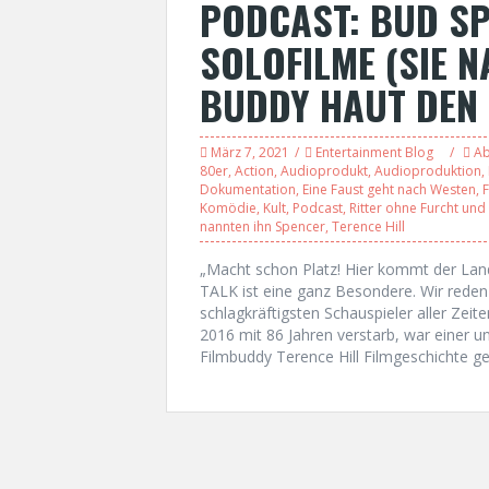
PODCAST: BUD SP
SOLOFILME (SIE 
BUDDY HAUT DEN
März 7, 2021
Entertainment Blog
Ab
80er
,
Action
,
Audioprodukt
,
Audioproduktion
,
Dokumentation
,
Eine Faust geht nach Westen
,
F
Komödie
,
Kult
,
Podcast
,
Ritter ohne Furcht und
nannten ihn Spencer
,
Terence Hill
„Macht schon Platz! Hier kommt der L
TALK ist eine ganz Besondere. Wir reden 
schlagkräftigsten Schauspieler aller Zei
2016 mit 86 Jahren verstarb, war einer 
Filmbuddy Terence Hill Filmgeschichte ge