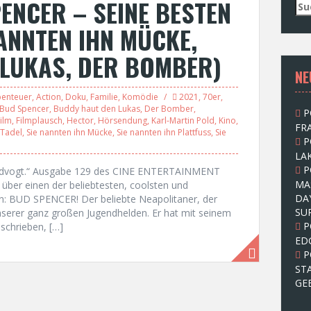
ENCER – SEINE BESTEN
S
u
NANNTEN IHN MÜCKE,
c
h
 LUKAS, DER BOMBER)
e
NE
n
n
enteuer
,
Action
,
Doku
,
Familie
,
Komödie
2021
,
70er
,
a
Bud Spencer
,
Buddy haut den Lukas
,
Der Bomber
,
P
c
ilm
,
Filmplausch
,
Hector
,
Hörsendung
,
Karl-Martin Pold
,
Kino
,
FRA
h
 Tadel
,
Sie nannten ihn Mücke
,
Sie nannten ihn Plattfuss
,
Sie
P
:
LAK
P
andvogt.“ Ausgabe 129 des CINE ENTERTAINMENT
MA
über einen der beliebtesten, coolsten und
DA
ten: BUD SPENCER! Der beliebte Neapolitaner, der
SU
unserer ganz großen Jugendhelden. Er hat mit seinem
P
schrieben, […]
ED
P
ST
GE