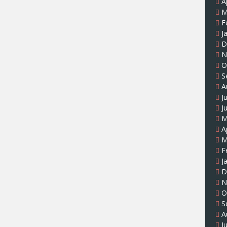
A
M
F
J
D
N
O
S
A
J
J
M
A
M
F
J
D
N
O
S
A
J