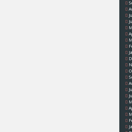
S
A
J
J
M
A
M
F
J
D
N
O
S
A
J
J
M
A
M
F
J