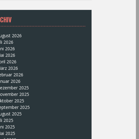
CHIV
ugust 2026
uli 2026
uni 2026
ai 2026
pril 2026
ärz 2026
ebruar 2026
anuar 2026
ezember 2025
ovember 2025
ktober 2025
eptember 2025
ugust 2025
uli 2025
uni 2025
ai 2025