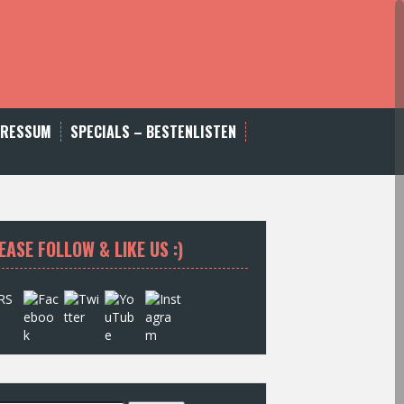
PRESSUM
SPECIALS – BESTENLISTEN
EASE FOLLOW & LIKE US :)