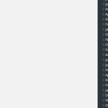
J
M
A
M
F
J
D
N
O
S
A
J
J
M
A
M
F
J
D
N
O