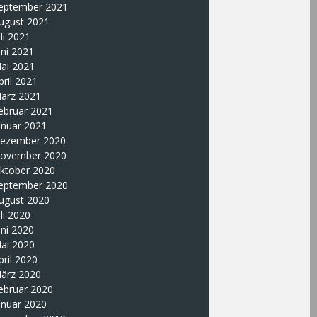
eptember 2021
ugust 2021
uli 2021
uni 2021
ai 2021
pril 2021
ärz 2021
ebruar 2021
anuar 2021
ezember 2020
ovember 2020
ktober 2020
eptember 2020
ugust 2020
uli 2020
uni 2020
ai 2020
pril 2020
ärz 2020
ebruar 2020
anuar 2020