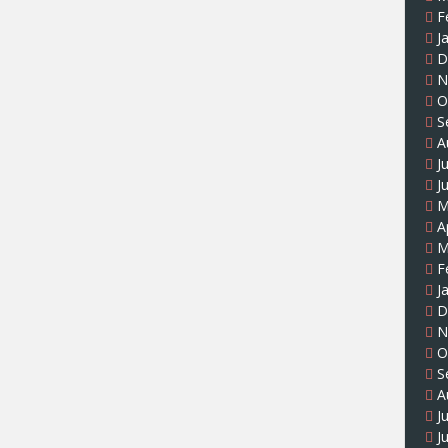
F
J
D
N
O
S
A
J
J
M
A
M
F
J
D
N
O
S
A
J
J