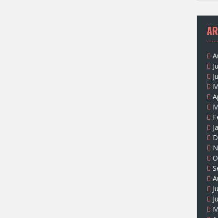
AR
A
J
J
M
A
M
F
J
D
N
O
S
A
J
J
M