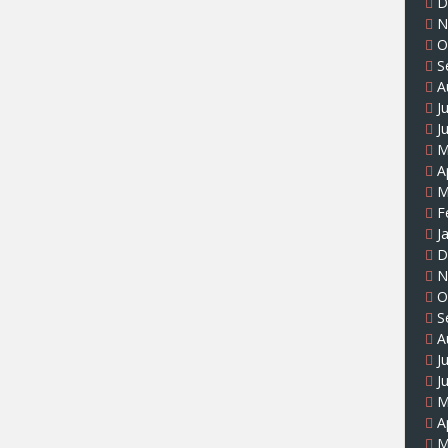
D
N
O
S
A
J
J
M
A
M
F
J
D
N
O
S
A
J
J
M
A
M