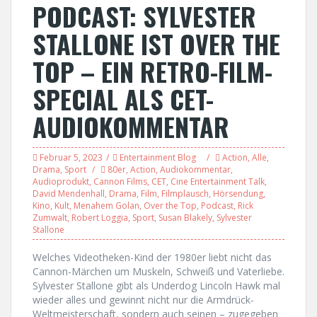
PODCAST: SYLVESTER
STALLONE IST OVER THE
TOP – EIN RETRO-FILM-
SPECIAL ALS CET-
AUDIOKOMMENTAR
Februar 5, 2023
Entertainment Blog
Action
,
Alle
,
Drama
,
Sport
80er
,
Action
,
Audiokommentar
,
Audioprodukt
,
Cannon Films
,
CET
,
Cine Entertainment Talk
,
David Mendenhall
,
Drama
,
Film
,
Filmplausch
,
Hörsendung
,
Kino
,
Kult
,
Menahem Golan
,
Over the Top
,
Podcast
,
Rick
Zumwalt
,
Robert Loggia
,
Sport
,
Susan Blakely
,
Sylvester
Stallone
Welches Videotheken-Kind der 1980er liebt nicht das
Cannon-Märchen um Muskeln, Schweiß und Vaterliebe.
Sylvester Stallone gibt als Underdog Lincoln Hawk mal
wieder alles und gewinnt nicht nur die Armdrück-
Weltmeisterschaft, sondern auch seinen – zugegeben