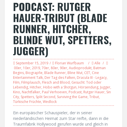
PODCAST: RUTGER
HAUER-TRIBUT (BLADE
RUNNER, HITCHER,
BLINDE WUT, SPETTERS,
JUGGER)
September 15, 2019
Florian Wurfbaum
Alle
00er
,
10er
,
2019
,
70er
,
80er
,
90er
,
Audioprodukt
,
Batman
Begins
,
Biograpfie
,
Blade Runner
,
Bline Wut
,
CET
,
Cine
Entertainment Talk
,
Der Tag des Falken
,
Dracula III - Legacy
,
Film
,
Filmplausch
,
Flesch and Blood
,
Gesucht: Tod oder
Lebendig
,
Hitcher
,
Hobo with a Shotgun
,
Hörsendung
,
Jugger
,
Kino
,
Nachtfalker
,
Paul Verhoeven
,
Podcast
,
Rutger Hauer
,
Sin
City
,
Spetters
,
Split Second
,
Surviving the Game
,
Tribut
,
Türkische Früchte
,
Wedlock
Ein europäischer Schauspieler, der in seiner
niederländischen Heimat zum Star reifte, dann in die
Traumfabrik Hollywood gerufen wurde und gleich in